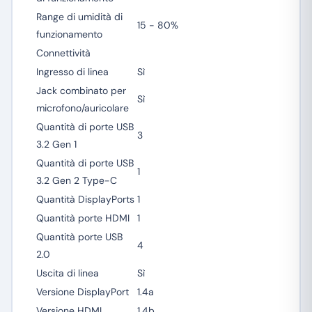
Range di umidità di
15 - 80%
funzionamento
Connettività
Ingresso di linea
Sì
Jack combinato per
Sì
microfono/auricolare
Quantità di porte USB
3
3.2 Gen 1
Quantità di porte USB
1
3.2 Gen 2 Type-C
Quantità DisplayPorts
1
Quantità porte HDMI
1
Quantità porte USB
4
2.0
Uscita di linea
Sì
Versione DisplayPort
1.4a
Versione HDMI
1.4b