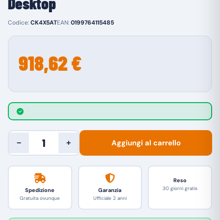
Desktop
Codice:
CK4X5AT
EAN:
0199764115485
918,62 €
Aggiungi al carrello
−
+
Reso
30 giorni gratis
Spedizione
Garanzia
Gratuita ovunque
Ufficiale 2 anni