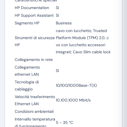
Caratteristiche speciali
HP Documentation
Sì
HP Support Assistant
Sì
Segmento HP
Business
cavo con lucchetto; Trusted
Strumenti di sicurezza
Platform Module (TPM) 2.0; c
HP
vo con lucchetto accessori
integrati; Cavo Slim cable lock
Collegamento in rete
Collegamento
Sì
ethernet LAN
Tecnologia di
10/100/1000Base-T(X)
cablaggio
Velocità trasferimento
10,100,1000 Mbit/s
Ethernet LAN
Condizioni ambientali
Intervallo temperatura
5 - 35 °C
di funzionamento