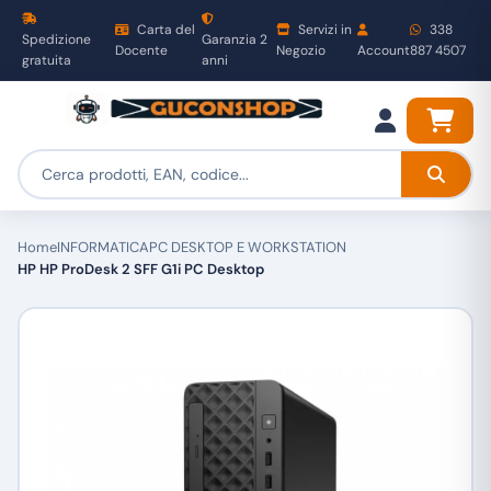
Carta del
Servizi in
338
Spedizione
Garanzia 2
Docente
Negozio
Account
887 4507
gratuita
anni
Home
INFORMATICA
PC DESKTOP E WORKSTATION
HP HP ProDesk 2 SFF G1i PC Desktop