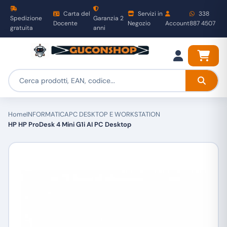
Carta del
Servizi in
338
Spedizione
Garanzia 2
Docente
Negozio
Account
887 4507
gratuita
anni
Home
INFORMATICA
PC DESKTOP E WORKSTATION
HP HP ProDesk 4 Mini G1i AI PC Desktop