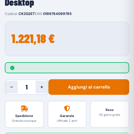
Desktop
Codice:
CK2G2ET
EAN:
0199764099785
1.221,18 €
Aggiungi al carrello
−
+
Reso
30 giorni gratis
Spedizione
Garanzia
Gratuita ovunque
Ufficiale 2 anni