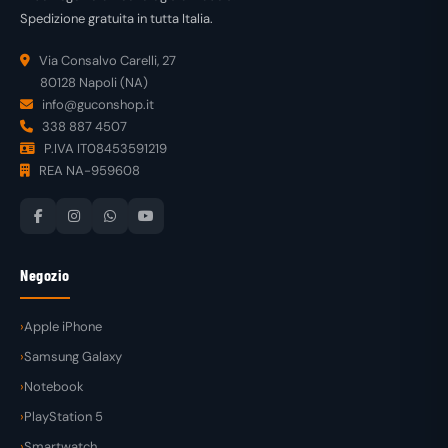
Spedizione gratuita in tutta Italia.
Via Consalvo Carelli, 27
80128 Napoli (NA)
info@guconshop.it
338 887 4507
P.IVA IT08453591219
REA NA-959608
Negozio
Apple iPhone
Samsung Galaxy
Notebook
PlayStation 5
Smartwatch