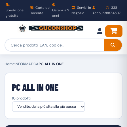
Carta del
Servizi in
338
Spedizione
Garanzia 2
Docente
Negozio
Account
887 4507
gratuita
anni
Home
INFORMATICA
PC ALL IN ONE
PC ALL IN ONE
10 prodotti