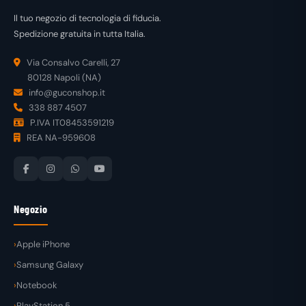
Il tuo negozio di tecnologia di fiducia.
Spedizione gratuita in tutta Italia.
Via Consalvo Carelli, 27
80128 Napoli (NA)
info@guconshop.it
338 887 4507
P.IVA IT08453591219
REA NA-959608
Negozio
Apple iPhone
Samsung Galaxy
Notebook
PlayStation 5