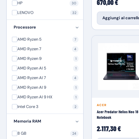
670,00 €
HP
30
LENOVO
32
Aggiungi al carrell
Mediacom
3
Processore
MSI Microstar
8
AMD Ryzen 5
7
NGS
5
AMD Ryzen 7
4
Orico
1
AMD Ryzen 9
1
SAMSUNG
16
AMD Ryzen AI 5
1
AMD Ryzen AI 7
4
AMD Ryzen AI 9
1
AMD Ryzen AI 9 HX
1
ACER
Intel Core 3
2
Acer Predator Helios Neo 18 
Intel Core 5
10
Notebook
Memoria RAM
Intel Core 7
16
2.117,30 €
8 GB
24
Intel Core i3
3