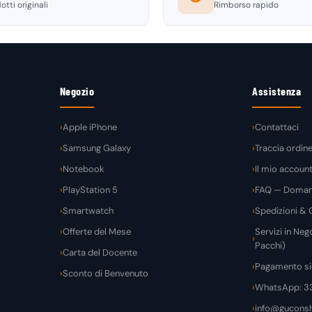
otti originali
Rimborso rapido
Negozio
Assistenza
Apple iPhone
Contattaci
Samsung Galaxy
Traccia ordin
Notebook
Il mio accoun
PlayStation 5
FAQ — Domand
Smartwatch
Spedizioni & C
Offerte del Mese
Servizi in Nego
Pacchi)
Carta del Docente
Pagamento si
Sconto di Benvenuto
WhatsApp: 3
info@guconsh