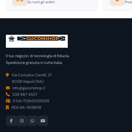
Su tutti gli ordini
Prod
Il tuo negozio di tecnologia di fiducia.
Spedizione gratuita in tutta Italia.
Via Consalvo Carelli, 27
80128 Napoli (NA)
info@guconshop.it
338 887 4507
P.IVA IT08453591219
REA NA-959608