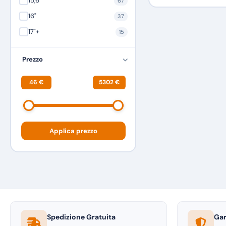
15,6"
67
16"
37
17"+
15
Prezzo
46 €
5302 €
Applica prezzo
Spedizione Gratuita
Gar