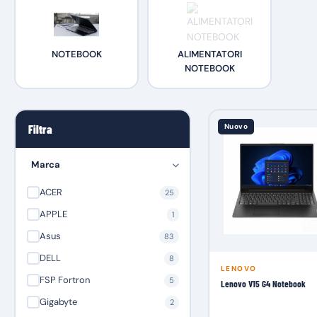
NOTEBOOK
ALIMENTATORI
NOTEBOOK
Nuovo
Filtra
Marca
ACER
25
APPLE
1
Asus
83
DELL
8
LENOVO
FSP Fortron
5
Lenovo V15 G4 Notebook
Gigabyte
2