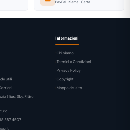
PayPal · Klarna · Carta
Informazioni
Chi siamo
e
Termini e Condizioni
t
Privacy Policy
e utili
Copyright
orrieri
Mappa del sito
zio (Iliad, Sky, Ritiro
curo
38 887 4507
op.it