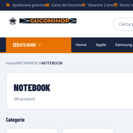
Spedizione gratuita
Carta del Docente
Garanzia 2 anni
Servizi 
CATEGORIE
Home
Apple
Samsung
Home
INFORMATICA
NOTEBOOK
NOTEBOOK
219 prodotti
Categorie