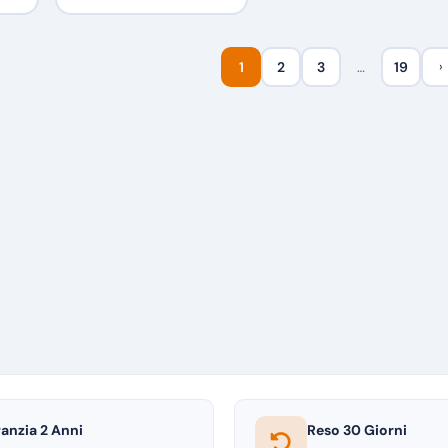
1
2
3
…
19
›
anzia 2 Anni
Reso 30 Giorni