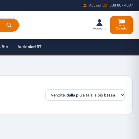
Account
338 887 4507
Account
Carrello
ffie
Auricolari BT