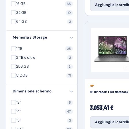
16 GB
65
Aggiungi al carrell
Intel Core i3 N-series
1
32 GB
10
Intel Core i5
13
64 GB
2
Intel Core i7
9
Intel Core Ultra 5
7
Memoria / Storage
Intel Core Ultra 7
16
1 TB
25
Intel Core Ultra 9
5
2 TB e oltre
2
256 GB
3
512 GB
71
HP
Dimensione schermo
HP HP Zbook X G1i Notebook
13"
5
3.053,41 €
14"
47
15"
2
Aggiungi al carrell