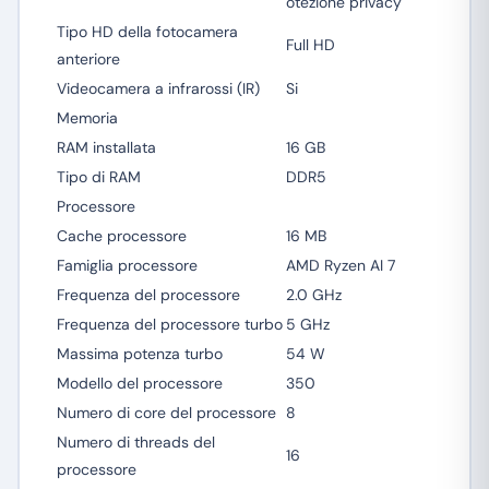
otezione privacy
Tipo HD della fotocamera
Full HD
anteriore
Videocamera a infrarossi (IR)
Si
Memoria
RAM installata
16 GB
Tipo di RAM
DDR5
Processore
Cache processore
16 MB
Famiglia processore
AMD Ryzen AI 7
Frequenza del processore
2.0 GHz
Frequenza del processore turbo
5 GHz
Massima potenza turbo
54 W
Modello del processore
350
Numero di core del processore
8
Numero di threads del
16
processore