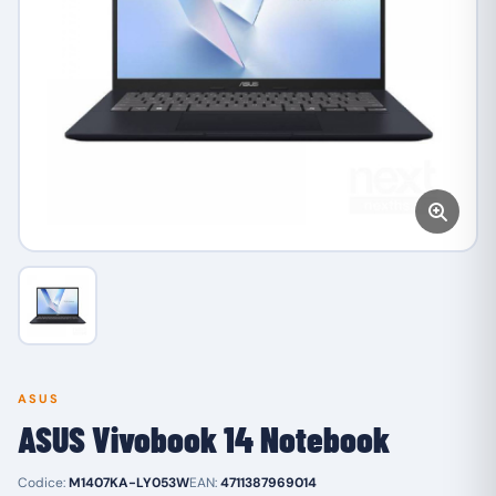
ASUS
ASUS Vivobook 14 Notebook
Codice:
M1407KA-LY053W
EAN:
4711387969014