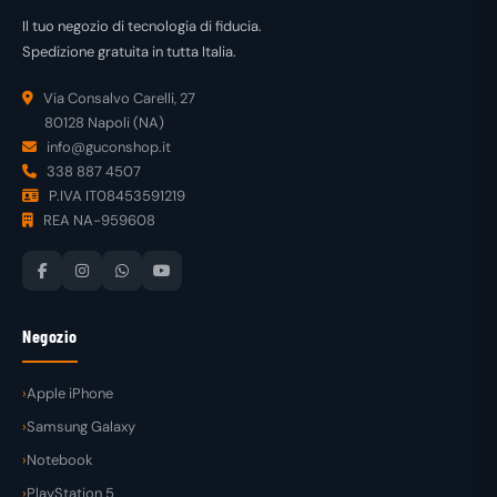
Il tuo negozio di tecnologia di fiducia.
Spedizione gratuita in tutta Italia.
Via Consalvo Carelli, 27
80128 Napoli (NA)
info@guconshop.it
338 887 4507
P.IVA IT08453591219
REA NA-959608
Negozio
Apple iPhone
Samsung Galaxy
Notebook
PlayStation 5