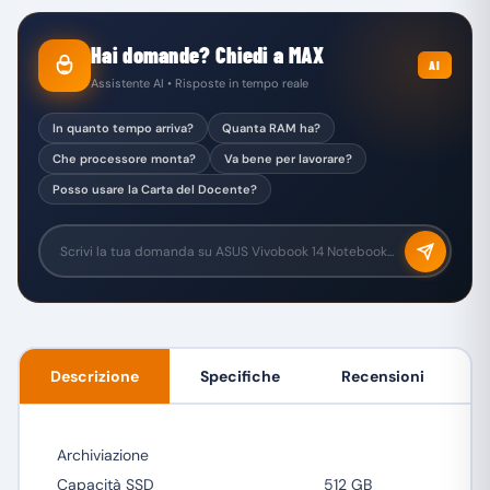
Hai domande? Chiedi a MAX
AI
Assistente AI • Risposte in tempo reale
In quanto tempo arriva?
Quanta RAM ha?
Che processore monta?
Va bene per lavorare?
Posso usare la Carta del Docente?
Descrizione
Specifiche
Recensioni
Archiviazione
Capacità SSD
512 GB