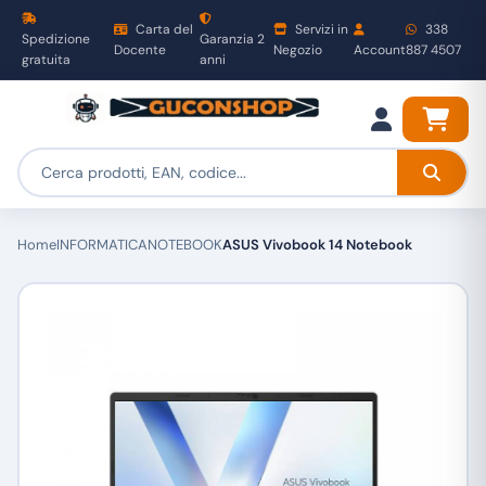
Carta del
Servizi in
338
Spedizione
Garanzia 2
Docente
Negozio
Account
887 4507
gratuita
anni
Home
INFORMATICA
NOTEBOOK
ASUS Vivobook 14 Notebook