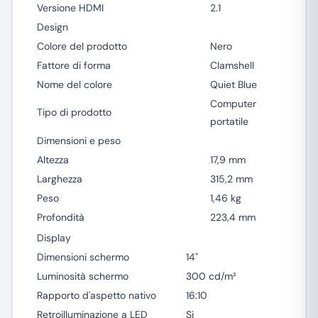
Versione HDMI
2.1
Design
Colore del prodotto
Nero
Fattore di forma
Clamshell
Nome del colore
Quiet Blue
Computer
Tipo di prodotto
portatile
Dimensioni e peso
Altezza
17,9 mm
Larghezza
315,2 mm
Peso
1,46 kg
Profondità
223,4 mm
Display
Dimensioni schermo
14"
Luminosità schermo
300 cd/m²
Rapporto d'aspetto nativo
16:10
Retroilluminazione a LED
Si