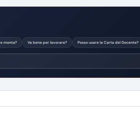
re monta?
Va bene per lavorare?
Posso usare la Carta del Docente?