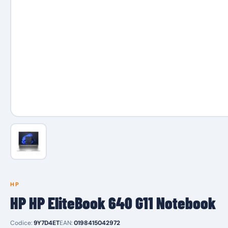
HP
HP HP EliteBook 640 G11 Notebook
Codice:
9Y7D4ET
EAN:
0198415042972