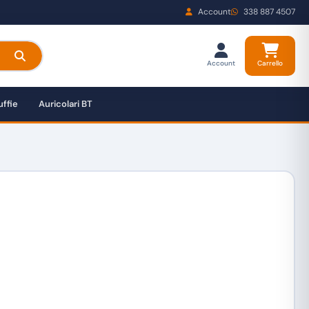
Account
338 887 4507
Account
Carrello
ffie
Auricolari BT