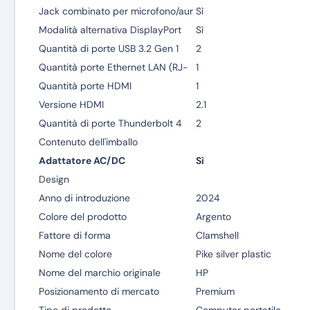
Jack combinato per microfono/aur
Sì
Modalità alternativa DisplayPort
Sì
Quantità di porte USB 3.2 Gen 1
2
Quantità porte Ethernet LAN (RJ-
1
Quantità porte HDMI
1
Versione HDMI
2.1
Quantità di porte Thunderbolt 4
2
Contenuto dell'imballo
Adattatore AC/DC
Sì
Design
Anno di introduzione
2024
Colore del prodotto
Argento
Fattore di forma
Clamshell
Nome del colore
Pike silver plastic
Nome del marchio originale
HP
Posizionamento di mercato
Premium