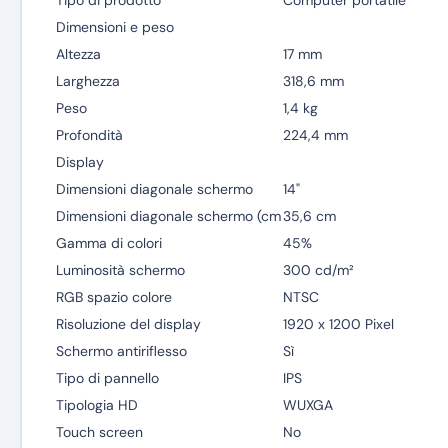
Tipo di prodotto
Computer portatile
Dimensioni e peso
Altezza
17 mm
Larghezza
318,6 mm
Peso
1,4 kg
Profondità
224,4 mm
Display
Dimensioni diagonale schermo
14"
Dimensioni diagonale schermo (cm
35,6 cm
Gamma di colori
45%
Luminosità schermo
300 cd/m²
RGB spazio colore
NTSC
Risoluzione del display
1920 x 1200 Pixel
Schermo antiriflesso
Sì
Tipo di pannello
IPS
Tipologia HD
WUXGA
Touch screen
No