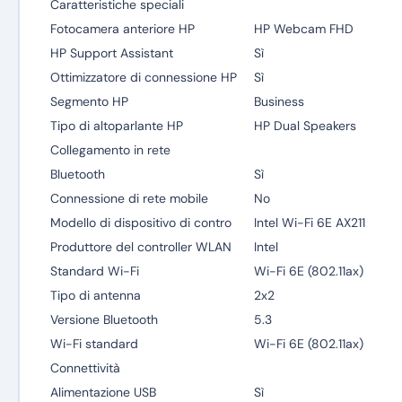
Caratteristiche speciali
Fotocamera anteriore HP
HP Webcam FHD
HP Support Assistant
Sì
Ottimizzatore di connessione HP
Sì
Segmento HP
Business
Tipo di altoparlante HP
HP Dual Speakers
Collegamento in rete
Bluetooth
Sì
Connessione di rete mobile
No
Modello di dispositivo di contro
Intel Wi-Fi 6E AX211
Produttore del controller WLAN
Intel
Standard Wi-Fi
Wi-Fi 6E (802.11ax)
Tipo di antenna
2x2
Versione Bluetooth
5.3
Wi-Fi standard
Wi-Fi 6E (802.11ax)
Connettività
Alimentazione USB
Sì