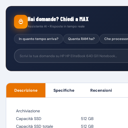
Hai domande? Chiedi a MAX
Assistente AI • Risposte in tempo reale
In quanto tempo arriva?
Quanta RAM ha?
Che processo
Descrizione
Specifiche
Recensioni
Archiviazione
Capacità SSD
512 GB
Capacità SSD totale
512 GB