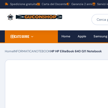
Spedizione gratuita
Carta del Docente
Garanzia 2 anni
Servizi 
CATEGORIE
Home
Apple
Samsung
Home
INFORMATICA
NOTEBOOK
HP HP EliteBook 640 G11 Notebook