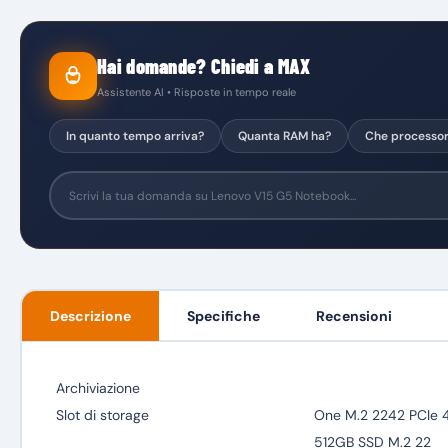
Hai domande? Chiedi a MAX
Assistente AI • Risposte in tempo reale
In quanto tempo arriva?
Quanta RAM ha?
Che processo
Descrizione
Specifiche
Recensioni
Archiviazione
Slot di storage
One M.2 2242 PCIe 4
512GB SSD M.2 22