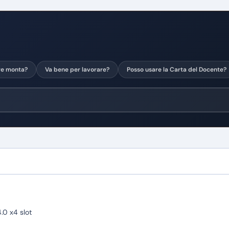
re monta?
Va bene per lavorare?
Posso usare la Carta del Docente?
.0 x4 slot