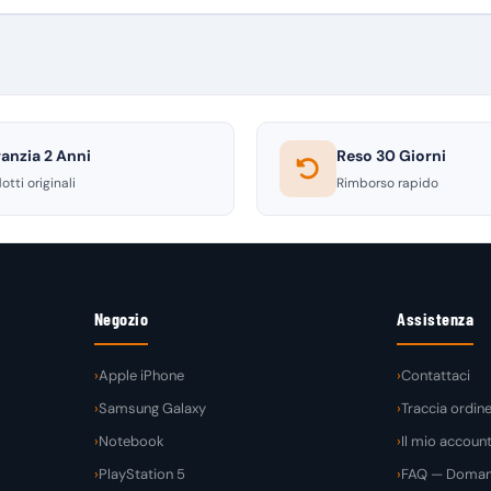
anzia 2 Anni
Reso 30 Giorni
otti originali
Rimborso rapido
Negozio
Assistenza
Apple iPhone
Contattaci
Samsung Galaxy
Traccia ordin
Notebook
Il mio accoun
PlayStation 5
FAQ — Domand