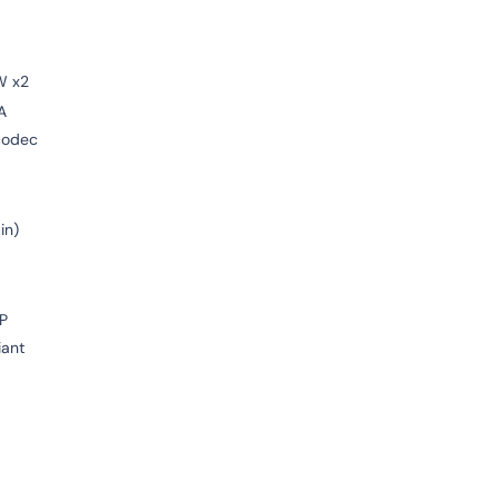
W x2
A
codec
in)
P
iant