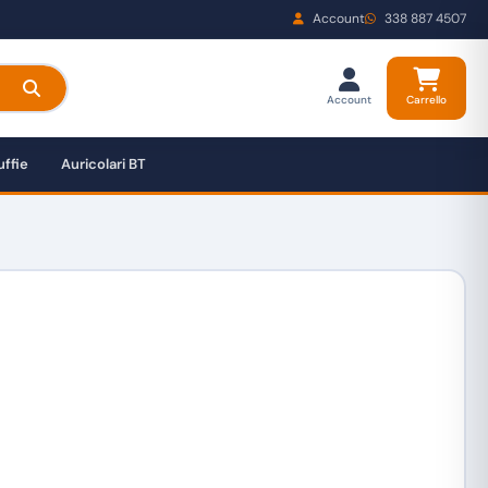
Account
338 887 4507
Account
Carrello
ffie
Auricolari BT