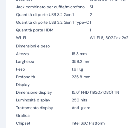
Jack combinato per cuffie/microfono
Si
Quantità di porte USB 3.2 Gen 1
2
Quantità di porte USB 3.2 Gen 1 Type-C
1
Quantità porte HDMI
1
Wi-Fi
Wi-Fi 6, 802.11ax 2x
Dimensioni e peso
Altezza
18.3 mm
Larghezza
359.2 mm
Peso
1,61 Kg
Profondità
235.8 mm
Display
Dimensione display
15.6" FHD (1920x1080) TN
Luminosità display
250 nits
Trattamento display
Anti-glare
Grafica
Chipset
Intel SoC Platform