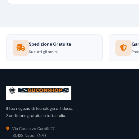
Spedizione Gratuita
Gar
Su tutti gli ordini
Prod
Il tuo negozio di tecnologia di fiducia.
Spedizione gratuita in tutta Italia.
Via Consalvo Carelli, 27
80128 Napoli (NA)