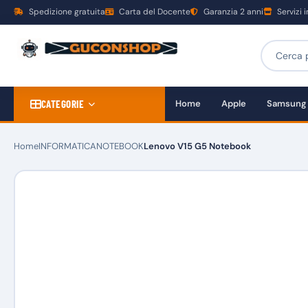
Spedizione gratuita
Carta del Docente
Garanzia 2 anni
Servizi 
CATEGORIE
Home
Apple
Samsung
Home
INFORMATICA
NOTEBOOK
Lenovo V15 G5 Notebook