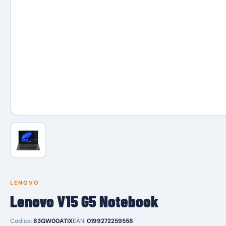
LENOVO
Lenovo V15 G5 Notebook
Codice:
83GW00ATIX
EAN:
0199272259558