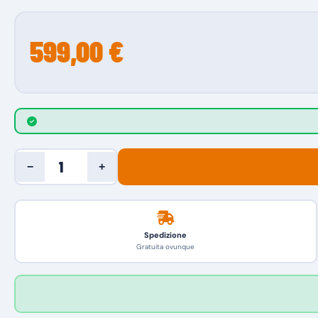
599,00 €
−
+
Spedizione
Gratuita ovunque