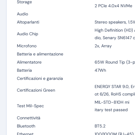
Storage
2 PCIe 4.0x4 NVMe
Audio
Altoparlanti
Stereo speakers, 1.5
High Definition (HD) 
Audio Chip
dio, Senary SN6147 
Microfono
2x, Array
Batteria e alimentazione
Alimentatore
65W Round Tip (3-p
Batteria
47Wh
Certificazioni e garanzia
ENERGY STAR 9.0, Er
Certificazioni Green
ot 6/26, RoHS compl
MIL-STD-810H mi
Test Mil-Spec
itary test passed
Connettività
Bluetooth
BT5.2
Ethernet
100/1000M (RJ-45)