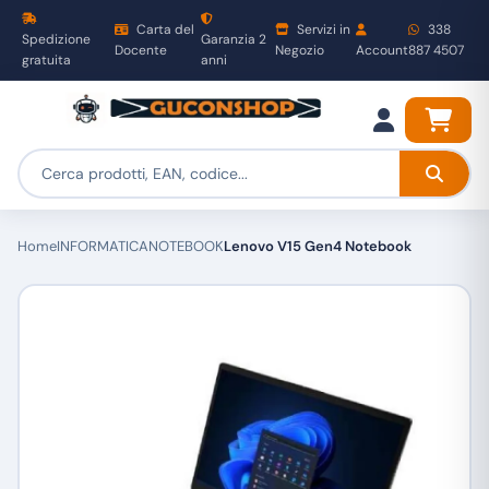
Carta del
Servizi in
338
Spedizione
Garanzia 2
Docente
Negozio
Account
887 4507
gratuita
anni
Home
INFORMATICA
NOTEBOOK
Lenovo V15 Gen4 Notebook