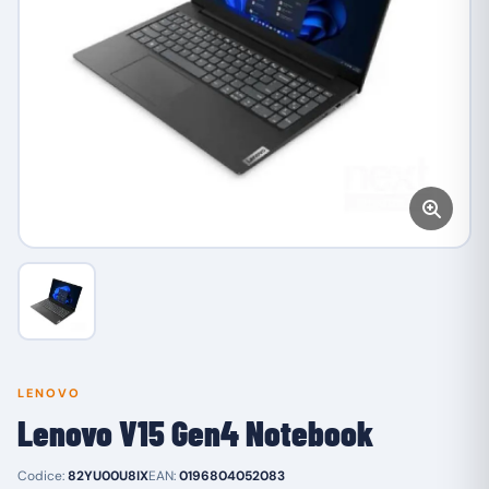
LENOVO
Lenovo V15 Gen4 Notebook
Codice:
82YU00U8IX
EAN:
0196804052083