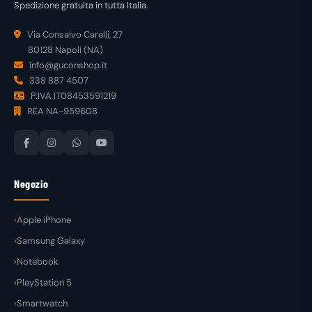
Spedizione gratuita in tutta Italia.
Via Consalvo Carelli, 27
80128 Napoli (NA)
info@guconshop.it
338 887 4507
P.IVA IT08453591219
REA NA-959608
Negozio
Apple iPhone
Samsung Galaxy
Notebook
PlayStation 5
Smartwatch