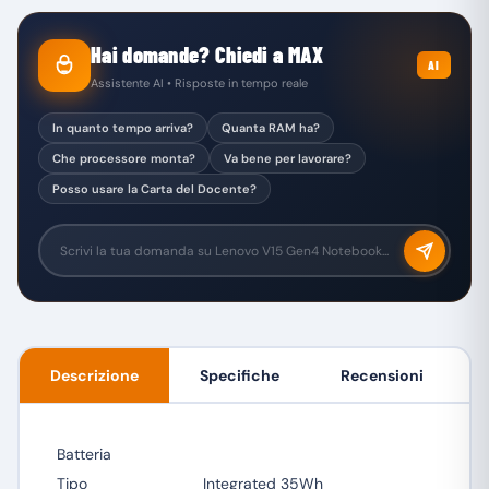
Hai domande? Chiedi a MAX
AI
Assistente AI • Risposte in tempo reale
In quanto tempo arriva?
Quanta RAM ha?
Che processore monta?
Va bene per lavorare?
Posso usare la Carta del Docente?
Descrizione
Specifiche
Recensioni
Batteria
Tipo
Integrated 35Wh