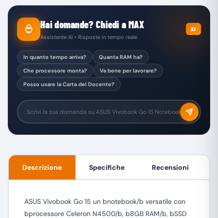
Hai domande? Chiedi a MAX
AI
Assistente AI • Risposte in tempo reale
In quanto tempo arriva?
Quanta RAM ha?
Che processore monta?
Va bene per lavorare?
Posso usare la Carta del Docente?
Descrizione
Specifiche
Recensioni
ASUS Vivobook Go 15 un bnotebook/b versatile con
bprocessore Celeron N4500/b, b8GB RAM/b, bSSD