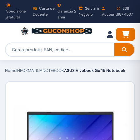
Carta del
Servizi in
338
Spedizione
Garanzia 2
Docente
Negozio
Account
887 4507
gratuita
anni
Home
INFORMATICA
NOTEBOOK
ASUS Vivobook Go 15 Notebook