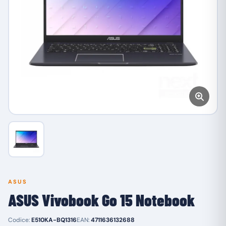
ASUS
ASUS Vivobook Go 15 Notebook
Codice:
E510KA-BQ1316
EAN:
4711636132688