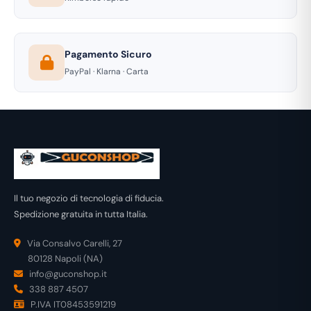
Pagamento Sicuro
PayPal · Klarna · Carta
Il tuo negozio di tecnologia di fiducia.
Spedizione gratuita in tutta Italia.
Via Consalvo Carelli, 27
80128 Napoli (NA)
info@guconshop.it
338 887 4507
P.IVA IT08453591219