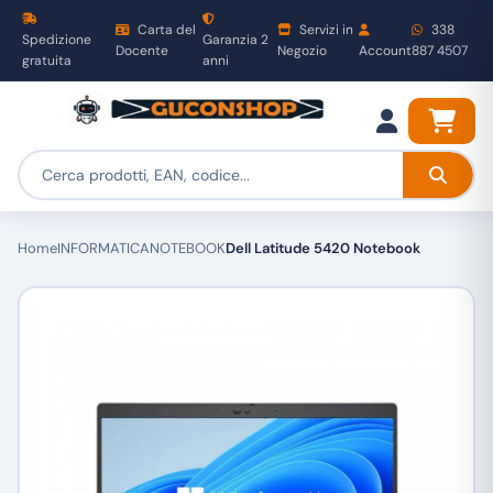
Carta del
Servizi in
338
Spedizione
Garanzia 2
Docente
Negozio
Account
887 4507
gratuita
anni
Home
INFORMATICA
NOTEBOOK
Dell Latitude 5420 Notebook