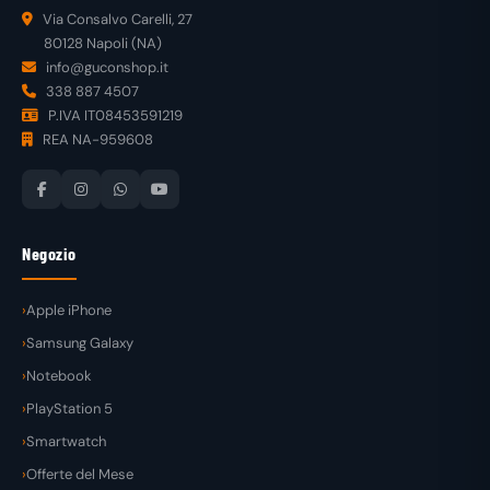
Via Consalvo Carelli, 27
80128 Napoli (NA)
info@guconshop.it
338 887 4507
P.IVA IT08453591219
REA NA-959608
Negozio
Apple iPhone
Samsung Galaxy
Notebook
PlayStation 5
Smartwatch
Offerte del Mese