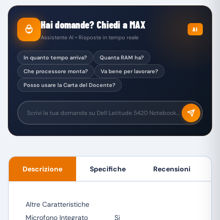
Hai domande? Chiedi a MAX
AI
Assistente AI • Risposte in tempo reale
In quanto tempo arriva?
Quanta RAM ha?
Che processore monta?
Va bene per lavorare?
Posso usare la Carta del Docente?
Descrizione
Specifiche
Recensioni
Altre Caratteristiche
Microfono Integrato
Si