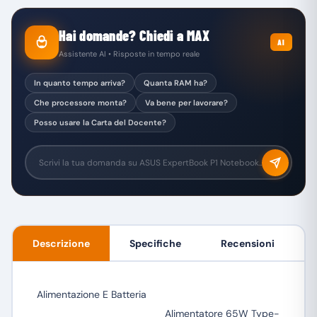
Hai domande? Chiedi a MAX
AI
Assistente AI • Risposte in tempo reale
In quanto tempo arriva?
Quanta RAM ha?
Che processore monta?
Va bene per lavorare?
Posso usare la Carta del Docente?
Descrizione
Specifiche
Recensioni
Alimentazione E Batteria
Alimentatore 65W Type-