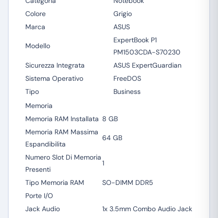
Categoria
Notebook
Colore
Grigio
Marca
ASUS
ExpertBook P1
Modello
PM1503CDA-S70230
Sicurezza Integrata
ASUS ExpertGuardian
Sistema Operativo
FreeDOS
Tipo
Business
Memoria
Memoria RAM Installata
8 GB
Memoria RAM Massima
64 GB
Espandibilita
Numero Slot Di Memoria
1
Presenti
Tipo Memoria RAM
SO-DIMM DDR5
Porte I/O
Jack Audio
1x 3.5mm Combo Audio Jack