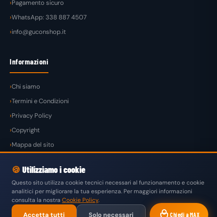
Pagamento sicuro
WhatsApp: 338 887 4507
info@guconshop.it
Informazioni
Chi siamo
Termini e Condizioni
Privacy Policy
Copyright
Mappa del sito
🍪
Utilizziamo i cookie
Questo sito utilizza cookie tecnici necessari al funzionamento e cookie
analitici per migliorare la tua esperienza. Per maggiori informazioni
© 2026
GuconShop
di Guglielmo Conte — Tutti i diritti riservati.
consulta la nostra
Cookie Policy
.
VISA
MASTERCARD
PAYPAL
KLARNA
SATISPAY
Accetta tutti
Solo necessari
Chiedi a MAX