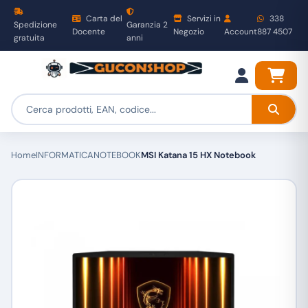
Carta del
Servizi in
338
Spedizione
Garanzia 2
Docente
Negozio
Account
887 4507
gratuita
anni
Home
INFORMATICA
NOTEBOOK
MSI Katana 15 HX Notebook