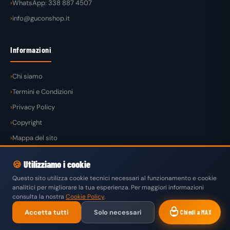
WhatsApp: 338 887 4507
info@guconshop.it
Informazioni
Chi siamo
Termini e Condizioni
Privacy Policy
Copyright
Mappa del sito
🍪
Utilizziamo i cookie
Questo sito utilizza cookie tecnici necessari al funzionamento e cookie
analitici per migliorare la tua esperienza. Per maggiori informazioni
© 2026
GuconShop
di Guglielmo Conte — Tutti i diritti riservati.
consulta la nostra
Cookie Policy
.
VISA
MASTERCARD
PAYPAL
KLARNA
SATISPAY
Accetta tutti
Solo necessari
Chiedi a MAX
BONIFICO