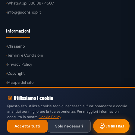
WhatsApp: 338 887 4507
info@guconshop.it
Informazioni
Chi siamo
Termini e Condizioni
Privacy Policy
Copyright
Mappa del sito
🍪
Utilizziamo i cookie
Questo sito utilizza cookie tecnici necessari al funzionamento e cookie
analitici per migliorare la tua esperienza. Per maggiori informazioni
© 2026
GuconShop
di Guglielmo Conte — Tutti i diritti riservati.
consulta la nostra
Cookie Policy
.
VISA
MASTERCARD
PAYPAL
KLARNA
SATISPAY
Accetta tutti
Solo necessari
Chiedi a MAX
BONIFICO