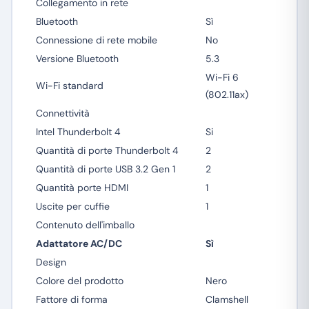
Collegamento in rete
Bluetooth
Sì
Connessione di rete mobile
No
Versione Bluetooth
5.3
Wi-Fi 6
Wi-Fi standard
(802.11ax)
Connettività
Intel Thunderbolt 4
Si
Quantità di porte Thunderbolt 4
2
Quantità di porte USB 3.2 Gen 1
2
Quantità porte HDMI
1
Uscite per cuffie
1
Contenuto dell'imballo
Adattatore AC/DC
Sì
Design
Colore del prodotto
Nero
Fattore di forma
Clamshell