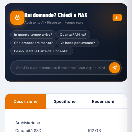
Hai domande? Chiedi a MAX
AI
Assistente AI • Risposte in tempo reale
In quanto tempo arriva?
Quanta RAM ha?
Che processore monta?
Va bene per lavorare?
Posso usare la Carta del Docente?
Descrizione
Specifiche
Recensioni
Archiviazione
Capacità SSD
512 GB