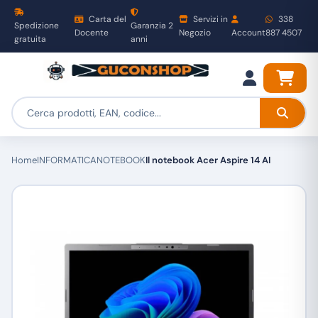
Carta del
Servizi in
338
Spedizione
Garanzia 2
Docente
Negozio
Account
887 4507
gratuita
anni
Home
INFORMATICA
NOTEBOOK
Il notebook Acer Aspire 14 AI