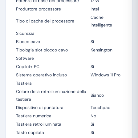
Potenza di base del processore
17 W
Produttore processore
Intel
Cache
Tipo di cache del processore
intelligente
Sicurezza
Blocco cavo
Sì
Tipologia slot blocco cavo
Kensington
Software
Copilot+ PC
Sì
Sistema operativo incluso
Windows 11 Pro
Tastiera
Colore della retroilluminazione della
Bianco
tastiera
Dispositivo di puntatura
Touchpad
Tastiera numerica
No
Tastiera retroilluminata
Sì
Tasto copilota
Sì