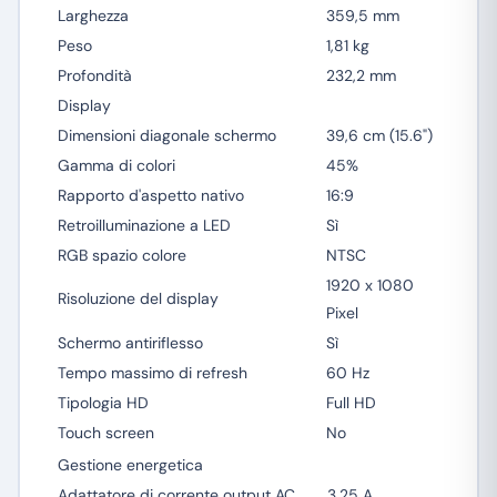
Larghezza
359,5 mm
Peso
1,81 kg
Profondità
232,2 mm
Display
Dimensioni diagonale schermo
39,6 cm (15.6")
Gamma di colori
45%
Rapporto d'aspetto nativo
16:9
Retroilluminazione a LED
Sì
RGB spazio colore
NTSC
1920 x 1080
Risoluzione del display
Pixel
Schermo antiriflesso
Sì
Tempo massimo di refresh
60 Hz
Tipologia HD
Full HD
Touch screen
No
Gestione energetica
Adattatore di corrente output AC
3,25 A