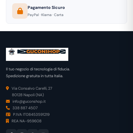
Pagamento Sicuro
PayPal · Klarna · Carta
Il tuo negozio di tecnologia di fiducia.
Spedizione gratuita in tutta Italia.
Via Consalvo Carelli, 27
80128 Napoli (NA)
info@guconshop.it
338 887 4507
P.IVA IT08453591219
REA NA-959608