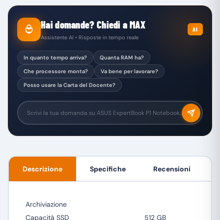
Hai domande? Chiedi a MAX
AI
Assistente AI • Risposte in tempo reale
In quanto tempo arriva?
Quanta RAM ha?
Che processore monta?
Va bene per lavorare?
Posso usare la Carta del Docente?
Descrizione
Specifiche
Recensioni
Archiviazione
Capacità SSD
512 GB