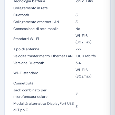
Tecnologia batteria
Ioni di Litio
Collegamento in rete
Bluetooth
Sì
Collegamento ethernet LAN
Sì
Connessione di rete mobile
No
Wi-Fi 6
Standard Wi-Fi
(802.11ax)
Tipo di antenna
2x2
Velocità trasferimento Ethernet LAN
1000 Mbit/s
Versione Bluetooth
5.4
Wi-Fi 6
Wi-Fi standard
(802.11ax)
Connettività
Jack combinato per
Sì
microfono/auricolare
Modalità alternativa DisplayPort USB
Sì
di Tipo C