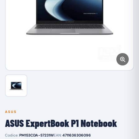
ASUS
ASUS ExpertBook P1 Notebook
Codice:
PM153CDA-S7231W
EAN:
4711636306096