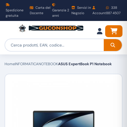
Carta del
Servizi in
338
Spedizione
Garanzia 2
Docente
Negozio
Account
887 4507
gratuita
anni
Home
INFORMATICA
NOTEBOOK
ASUS ExpertBook P1 Notebook