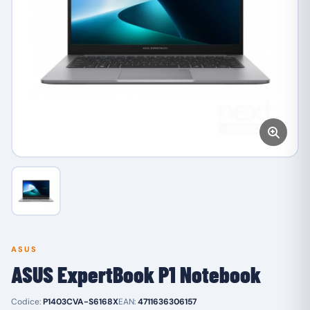
ASUS
ASUS ExpertBook P1 Notebook
Codice:
P1403CVA-S6168X
EAN:
4711636306157