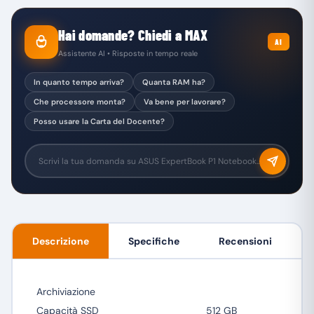
Hai domande? Chiedi a MAX
AI
Assistente AI • Risposte in tempo reale
In quanto tempo arriva?
Quanta RAM ha?
Che processore monta?
Va bene per lavorare?
Posso usare la Carta del Docente?
Descrizione
Specifiche
Recensioni
Archiviazione
Capacità SSD
512 GB