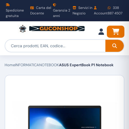
Carta del
Servizi in
338
Spedizione
Garanzia 2
Docente
Negozio
Account
887 4507
gratuita
anni
Home
INFORMATICA
NOTEBOOK
ASUS ExpertBook P1 Notebook