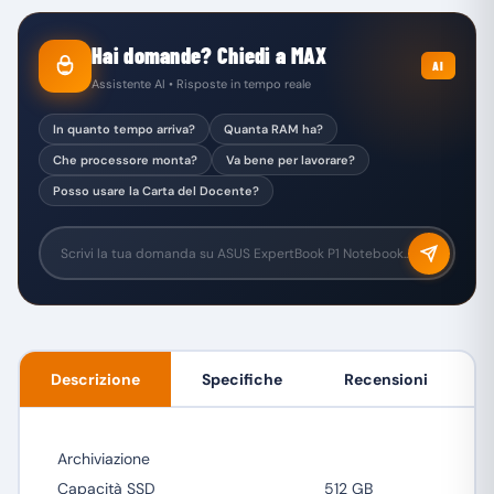
Hai domande? Chiedi a MAX
AI
Assistente AI • Risposte in tempo reale
In quanto tempo arriva?
Quanta RAM ha?
Che processore monta?
Va bene per lavorare?
Posso usare la Carta del Docente?
Descrizione
Specifiche
Recensioni
Archiviazione
Capacità SSD
512 GB