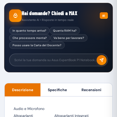
Hai domande? Chiedi a MAX
AI
Assistente AI • Risposte in tempo reale
In quanto tempo arriva?
Quanta RAM ha?
Che processore monta?
Va bene per lavorare?
Posso usare la Carta del Docente?
Descrizione
Specifiche
Recensioni
Audio e Microfono
Altoparlanti
Altoparlanti Integrati