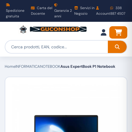
Carta del
Servizi in
338
Spedizione
Garanzia 2
Docente
Negozio
Account
887 4507
gratuita
anni
Home
INFORMATICA
NOTEBOOK
Asus ExpertBook P1 Notebook