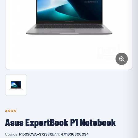
ASUS
Asus ExpertBook P1 Notebook
Codice:
P1503CVA-S7233X
EAN:
4711636306034