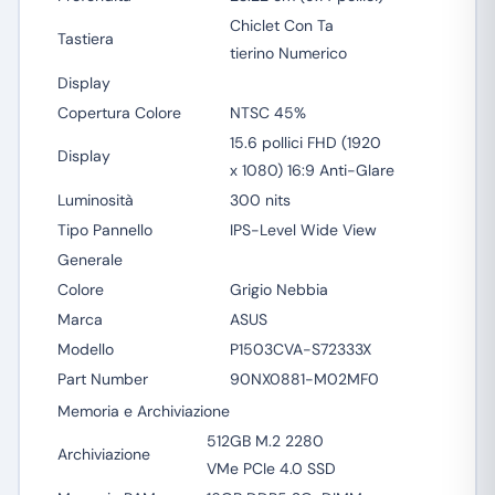
Chiclet Con Ta
Tastiera
tierino Numerico
Display
Copertura Colore
NTSC 45%
15.6 pollici FHD (1920
Display
x 1080) 16:9 Anti-Glare
Luminosità
300 nits
Tipo Pannello
IPS-Level Wide View
Generale
Colore
Grigio Nebbia
Marca
ASUS
Modello
P1503CVA-S72333X
Part Number
90NX0881-M02MF0
Memoria e Archiviazione
512GB M.2 2280
Archiviazione
VMe PCIe 4.0 SSD