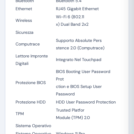
Bluetooth
Bluetooth 5.4
Ethernet
RJ45 Gigabit Ethernet
Wi-Fi 6 (802.11
Wireless
x) Dual Band 2x2
Sicurezza
Supporto Absolute Pers
Computrace
stence 2.0 (Computrace)
Lettore Impronte
Integrato Nel Touchpad
Digitali
BIOS Booting User Password
Prot
Protezione BIOS
ction e BIOS Setup User
Password
Protezione HDD
HDD User Password Protection
Trusted Platfor
TPM
Module (TPM) 2.0
Sistema Operativo
Sistema Operativo
Windows 11 Pro