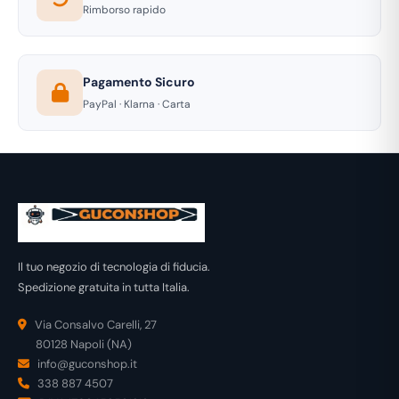
Rimborso rapido
Pagamento Sicuro
PayPal · Klarna · Carta
Il tuo negozio di tecnologia di fiducia.
Spedizione gratuita in tutta Italia.
Via Consalvo Carelli, 27
80128 Napoli (NA)
info@guconshop.it
338 887 4507