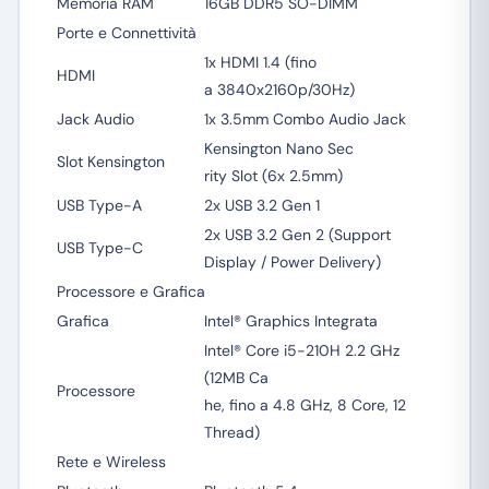
Memoria RAM
16GB DDR5 SO-DIMM
Porte e Connettività
1x HDMI 1.4 (fino
HDMI
a 3840x2160p/30Hz)
Jack Audio
1x 3.5mm Combo Audio Jack
Kensington Nano Sec
Slot Kensington
rity Slot (6x 2.5mm)
USB Type-A
2x USB 3.2 Gen 1
2x USB 3.2 Gen 2 (Support
USB Type-C
Display / Power Delivery)
Processore e Grafica
Grafica
Intel® Graphics Integrata
Intel® Core i5-210H 2.2 GHz
(12MB Ca
Processore
he, fino a 4.8 GHz, 8 Core, 12
Thread)
Rete e Wireless