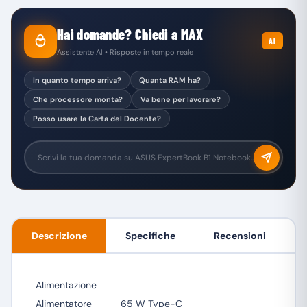
Hai domande? Chiedi a MAX
AI
Assistente AI • Risposte in tempo reale
In quanto tempo arriva?
Quanta RAM ha?
Che processore monta?
Va bene per lavorare?
Posso usare la Carta del Docente?
Descrizione
Specifiche
Recensioni
Alimentazione
Alimentatore
65 W Type-C