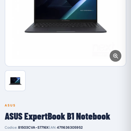
ASUS
ASUS ExpertBook B1 Notebook
Codice:
B1503CVA-S7716X
EAN:
4711636305952