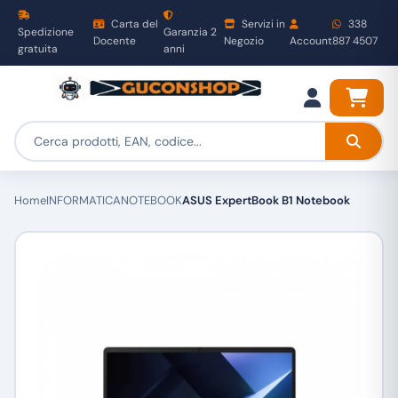
Carta del
Servizi in
338
Spedizione
Garanzia 2
Docente
Negozio
Account
887 4507
gratuita
anni
Home
INFORMATICA
NOTEBOOK
ASUS ExpertBook B1 Notebook