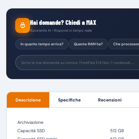
Hai domande? Chiedi a MAX
Assistente AI • Risposte in tempo reale
In quanto tempo arriva?
Quanta RAM ha?
Che processo
Descrizione
Specifiche
Recensioni
Archiviazione
Capacità SSD
512 GB