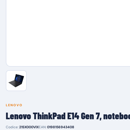
LENOVO
Lenovo ThinkPad E14 Gen 7, notebook
Codice:
21SX000VIX
EAN:
0198156943408