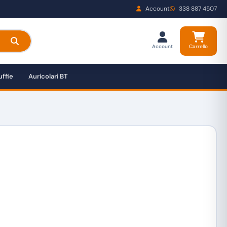
Account
338 887 4507
Account
Carrello
ffie
Auricolari BT