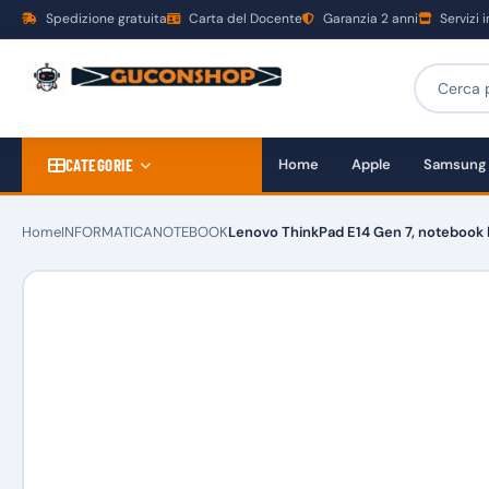
Spedizione gratuita
Carta del Docente
Garanzia 2 anni
Servizi 
CATEGORIE
Home
Apple
Samsung
Home
INFORMATICA
NOTEBOOK
Lenovo ThinkPad E14 Gen 7, notebook b