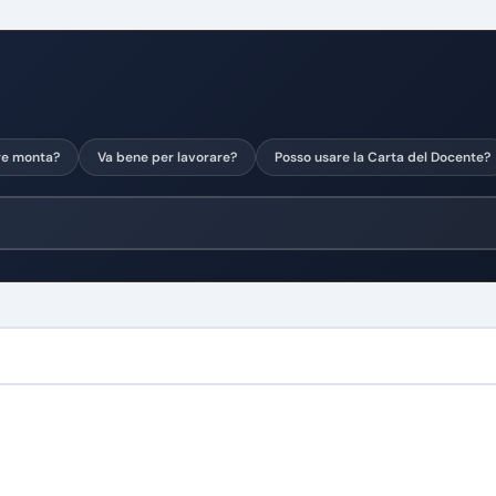
re monta?
Va bene per lavorare?
Posso usare la Carta del Docente?