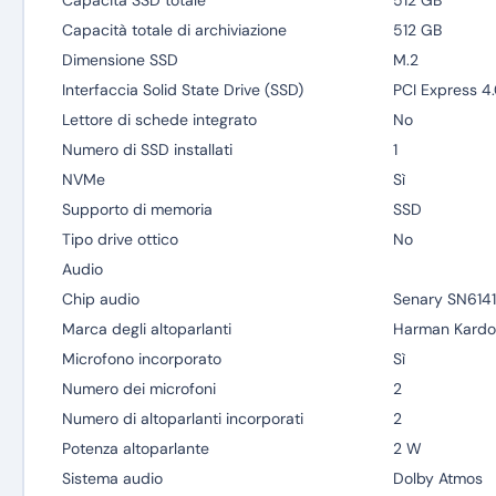
Capacità SSD totale
512 GB
Capacità totale di archiviazione
512 GB
Dimensione SSD
M.2
Interfaccia Solid State Drive (SSD)
PCI Express 4
Lettore di schede integrato
No
Numero di SSD installati
1
NVMe
Sì
Supporto di memoria
SSD
Tipo drive ottico
No
Audio
Chip audio
Senary SN6141
Marca degli altoparlanti
Harman Kardo
Microfono incorporato
Sì
Numero dei microfoni
2
Numero di altoparlanti incorporati
2
Potenza altoparlante
2 W
Sistema audio
Dolby Atmos