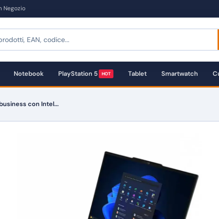
in Negozio
Notebook
PlayStation 5
Tablet
Smartwatch
Cu
HOT
usiness con Intel...