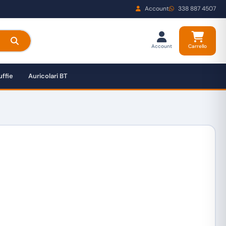
Account
338 887 4507
Account
Carrello
ffie
Auricolari BT