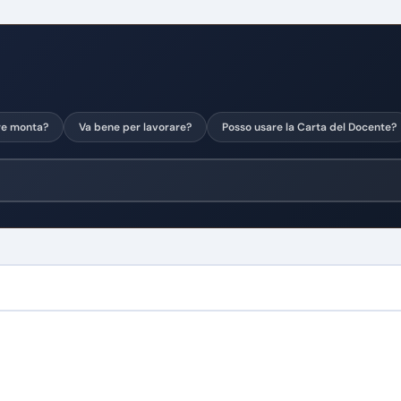
re monta?
Va bene per lavorare?
Posso usare la Carta del Docente?