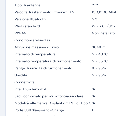
Tipo di antenna
2x2
Velocità trasferimento Ethernet LAN
100,1000 Mbit
Versione Bluetooth
5.3
Wi-Fi standard
Wi-Fi 6E (802.
WWAN
Non installato
Condizioni ambientali
Altitudine massima di invio
3048 m
Intervallo di temperatura
5 - 43 °C
Intervallo temperatura di funzionamento
5 - 35 °C
Range di umidità di funzionamento
8 - 95%
Umidità
5 - 95%
Connettività
Intel Thunderbolt 4
Sì
Jack combinato per microfono/auricolare
Sì
Modalità alternativa DisplayPort USB di Tipo C
Sì
Porte USB Sleep-and-Charge
1