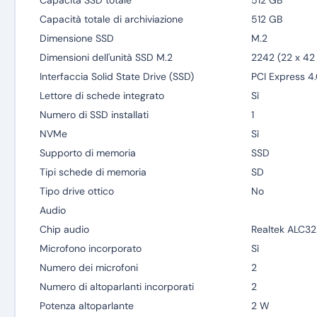
Capacità SSD totale
512 GB
Capacità totale di archiviazione
512 GB
Dimensione SSD
M.2
Dimensioni dell'unità SSD M.2
2242 (22 x 4
Interfaccia Solid State Drive (SSD)
PCI Express 4
Lettore di schede integrato
Sì
Numero di SSD installati
1
NVMe
Sì
Supporto di memoria
SSD
Tipi schede di memoria
SD
Tipo drive ottico
No
Audio
Chip audio
Realtek ALC3
Microfono incorporato
Sì
Numero dei microfoni
2
Numero di altoparlanti incorporati
2
Potenza altoparlante
2 W