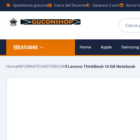
Spedizione gratuita
Carta del Docente
Garanzia 2 anni
Servizi 
CATEGORIE
Home
Apple
Samsung
Home
INFORMATICA
NOTEBOOK
Il Lenovo ThinkBook 14 G8 Notebook