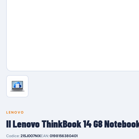
LENOVO
Il Lenovo ThinkBook 14 G8 Noteboo
Codice:
21SJ007NIX
EAN:
0198156380401