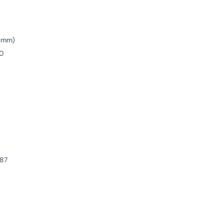
2 mm)
.0
287