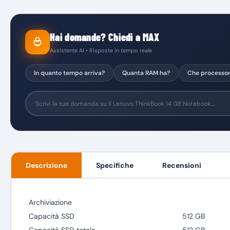
Hai domande? Chiedi a MAX
Assistente AI • Risposte in tempo reale
In quanto tempo arriva?
Quanta RAM ha?
Che processo
Descrizione
Specifiche
Recensioni
Archiviazione
Capacità SSD
512 GB