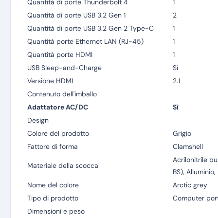
Quantità di porte Thunderbolt 4
1
Quantità di porte USB 3.2 Gen 1
2
Quantità di porte USB 3.2 Gen 2 Type-C
1
Quantità porte Ethernet LAN (RJ-45)
1
Quantità porte HDMI
1
USB Sleep-and-Charge
Sì
Versione HDMI
2.1
Contenuto dell'imballo
Adattatore AC/DC
Sì
Design
Colore del prodotto
Grigio
Fattore di forma
Clamshell
Acrilonitrile b
Materiale della scocca
BS), Alluminio
Nome del colore
Arctic grey
Tipo di prodotto
Computer port
Dimensioni e peso