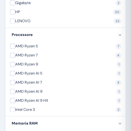
Gigabyte
2
HP
30
LENOVO
32
Mediacom
3
Processore
MSI Microstar
8
AMD Ryzen 5
7
NGS
5
AMD Ryzen 7
4
Orico
1
AMD Ryzen 9
1
SAMSUNG
16
AMD Ryzen AI 5
1
AMD Ryzen AI 7
4
AMD Ryzen AI 9
1
AMD Ryzen AI 9 HX
1
Intel Core 3
2
Intel Core 5
10
Memoria RAM
Intel Core 7
16