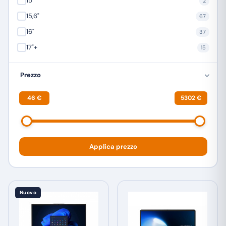
15"
2
15,6"
67
16"
37
17"+
15
Prezzo
46 €
5302 €
Applica prezzo
Nuovo