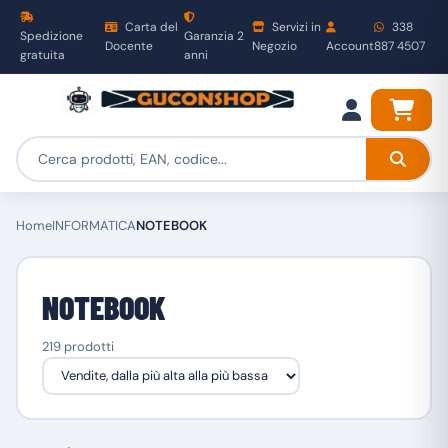
Carta del
Servizi in
338
Spedizione
Garanzia 2
Docente
Negozio
Account
887 4507
gratuita
anni
Home
INFORMATICA
NOTEBOOK
NOTEBOOK
219 prodotti