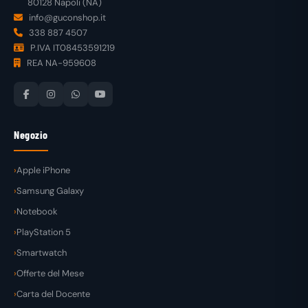
80128 Napoli (NA)
info@guconshop.it
338 887 4507
P.IVA IT08453591219
REA NA-959608
Negozio
Apple iPhone
Samsung Galaxy
Notebook
PlayStation 5
Smartwatch
Offerte del Mese
Carta del Docente