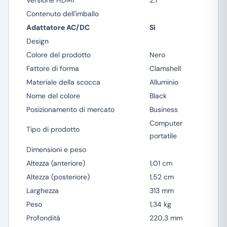
Versione HDMI
2.1
Contenuto dell'imballo
Adattatore AC/DC
Sì
Design
Colore del prodotto
Nero
Fattore di forma
Clamshell
Materiale della scocca
Alluminio
Nome del colore
Black
Posizionamento di mercato
Business
Computer
Tipo di prodotto
portatile
Dimensioni e peso
Altezza (anteriore)
1,01 cm
Altezza (posteriore)
1,52 cm
Larghezza
313 mm
Peso
1,34 kg
Profondità
220,3 mm