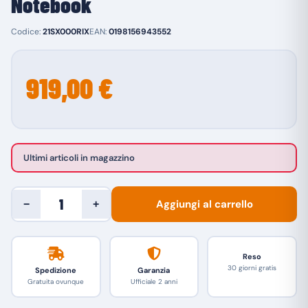
Notebook
Codice:
21SX000RIX
EAN:
0198156943552
919,00 €
Ultimi articoli in magazzino
Aggiungi al carrello
−
+
Reso
30 giorni gratis
Spedizione
Garanzia
Gratuita ovunque
Ufficiale 2 anni