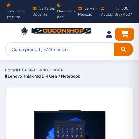
Carta del
Servizi in
338
Spedizione
Garanzia 2
Docente
Negozio
Account
887 4507
gratuita
anni
Home
INFORMATICA
NOTEBOOK
Il Lenovo ThinkPad E14 Gen 7 Notebook