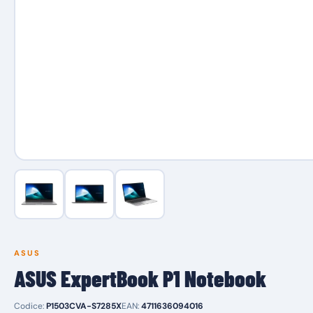
ASUS
ASUS ExpertBook P1 Notebook
Codice:
P1503CVA-S7285X
EAN:
4711636094016