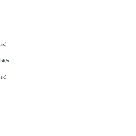
1ax)
bit/s
1ax)