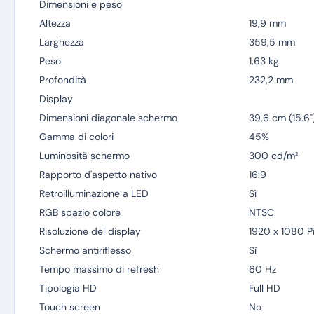
Dimensioni e peso
Altezza
19,9 mm
Larghezza
359,5 mm
Peso
1,63 kg
Profondità
232,2 mm
Display
Dimensioni diagonale schermo
39,6 cm (15.6"
Gamma di colori
45%
Luminosità schermo
300 cd/m²
Rapporto d'aspetto nativo
16:9
Retroilluminazione a LED
Sì
RGB spazio colore
NTSC
Risoluzione del display
1920 x 1080 Pi
Schermo antiriflesso
Sì
Tempo massimo di refresh
60 Hz
Tipologia HD
Full HD
Touch screen
No