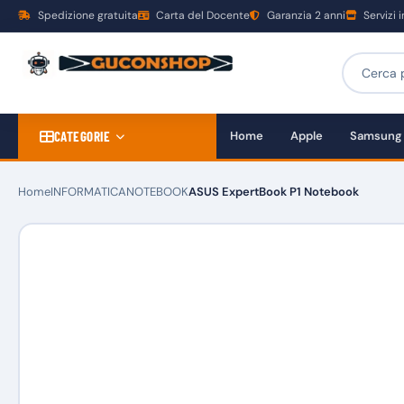
Spedizione gratuita
Carta del Docente
Garanzia 2 anni
Servizi 
CATEGORIE
Home
Apple
Samsung
Home
INFORMATICA
NOTEBOOK
ASUS ExpertBook P1 Notebook