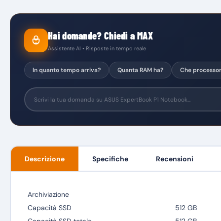
Hai domande? Chiedi a MAX
Assistente AI • Risposte in tempo reale
In quanto tempo arriva?
Quanta RAM ha?
Che processo
Descrizione
Specifiche
Recensioni
Archiviazione
Capacità SSD
512 GB