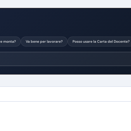
re monta?
Va bene per lavorare?
Posso usare la Carta del Docente?