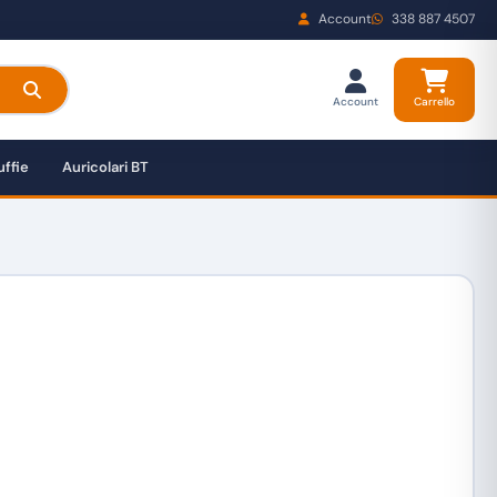
Account
338 887 4507
Account
Carrello
ffie
Auricolari BT