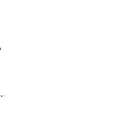
)
xel