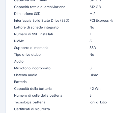
Capacità SSD totale
512 GB
Capacità totale di archiviazione
512 GB
Dimensione SSD
M.2
Interfaccia Solid State Drive (SSD)
PCI Express 4
Lettore di schede integrato
No
Numero di SSD installati
1
NVMe
Sì
Supporto di memoria
SSD
Tipo drive ottico
No
Audio
Microfono incorporato
Sì
Sistema audio
Dirac
Batteria
Capacità della batteria
42 Wh
Numero di celle della batteria
3
Tecnologia batteria
Ioni di Litio
Certificati di sicurezza