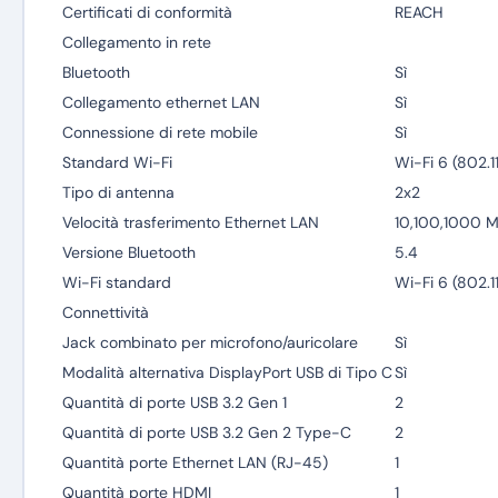
Certificati di conformità
REACH
Collegamento in rete
Bluetooth
Sì
Collegamento ethernet LAN
Sì
Connessione di rete mobile
Sì
Standard Wi-Fi
Wi-Fi 6 (802.1
Tipo di antenna
2x2
Velocità trasferimento Ethernet LAN
10,100,1000 M
Versione Bluetooth
5.4
Wi-Fi standard
Wi-Fi 6 (802.1
Connettività
Jack combinato per microfono/auricolare
Sì
Modalità alternativa DisplayPort USB di Tipo C
Sì
Quantità di porte USB 3.2 Gen 1
2
Quantità di porte USB 3.2 Gen 2 Type-C
2
Quantità porte Ethernet LAN (RJ-45)
1
Quantità porte HDMI
1