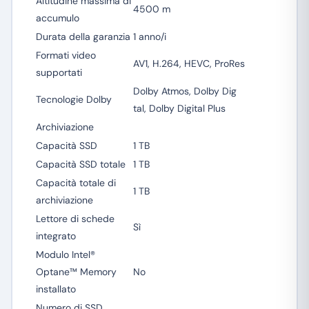
Altitudine massima di
4500 m
accumulo
Durata della garanzia
1 anno/i
Formati video
AV1, H.264, HEVC, ProRes
supportati
Dolby Atmos, Dolby Dig
Tecnologie Dolby
tal, Dolby Digital Plus
Archiviazione
Capacità SSD
1 TB
Capacità SSD totale
1 TB
Capacità totale di
1 TB
archiviazione
Lettore di schede
Sì
integrato
Modulo Intel®
Optane™ Memory
No
installato
Numero di SSD