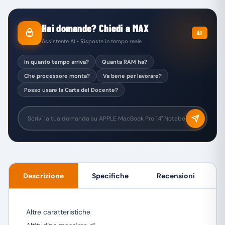
Hai domande? Chiedi a MAX
AI
Assistente AI • Risposte in tempo reale
In quanto tempo arriva?
Quanta RAM ha?
Che processore monta?
Va bene per lavorare?
Posso usare la Carta del Docente?
Descrizione
Specifiche
Recensioni
Altre caratteristiche