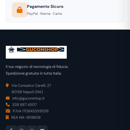
Pagamento Sicuro
PayPal · Klarna · Carta
Il tuo negozio di tecnologia di fiducia.
Spedizione gratuita in tutta Italia.
Via Consalvo Carelli, 27
80128 Napoli (NA)
info@guconshop.it
338 887 4507
P.IVA IT08453591219
REA NA-959608