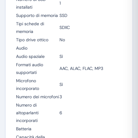
1
installati
Supporto di memoria
SSD
Tipi schede di
SDXC
memoria
Tipo drive ottico
No
Audio
Audio spaziale
Sì
Formati audio
AAC, ALAC, FLAC, MP3
supportati
Microfono
Sì
incorporato
Numero dei microfoni
3
Numero di
altoparlanti
6
incorporati
Batteria
Capacità della