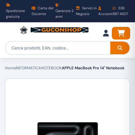
Carta del
Servizi in
338
Spedizione
Garanzia 2
Docente
Negozio
Account
887 4507
gratuita
anni
Home
INFORMATICA
NOTEBOOK
APPLE MacBook Pro 14" Notebook