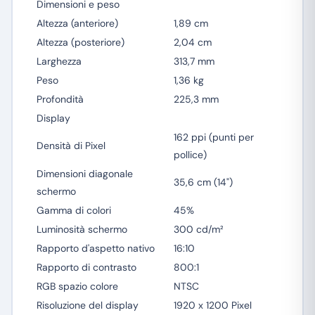
Dimensioni e peso
Altezza (anteriore)
1,89 cm
Altezza (posteriore)
2,04 cm
Larghezza
313,7 mm
Peso
1,36 kg
Profondità
225,3 mm
Display
162 ppi (punti per
Densità di Pixel
pollice)
Dimensioni diagonale
35,6 cm (14")
schermo
Gamma di colori
45%
Luminosità schermo
300 cd/m²
Rapporto d'aspetto nativo
16:10
Rapporto di contrasto
800:1
RGB spazio colore
NTSC
Risoluzione del display
1920 x 1200 Pixel