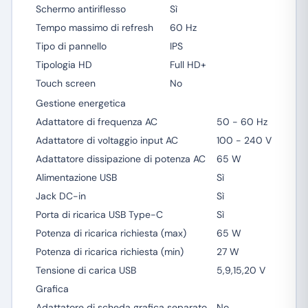
Schermo antiriflesso
Sì
Tempo massimo di refresh
60 Hz
Tipo di pannello
IPS
Tipologia HD
Full HD+
Touch screen
No
Gestione energetica
Adattatore di frequenza AC
50 - 60 Hz
Adattatore di voltaggio input AC
100 - 240 V
Adattatore dissipazione di potenza AC
65 W
Alimentazione USB
Sì
Jack DC-in
Sì
Porta di ricarica USB Type-C
Sì
Potenza di ricarica richiesta (max)
65 W
Potenza di ricarica richiesta (min)
27 W
Tensione di carica USB
5,9,15,20 V
Grafica
Adattatore di scheda grafica separato
No