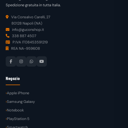
Spedizione gratuita in tutta Italia.
Via Consalvo Carelli, 27
80128 Napoli (NA)
info@guconshop.it
338 887 4507
P.IVA IT08453591219
REA NA-959608
Negozio
Apple iPhone
Samsung Galaxy
Notebook
PlayStation 5
Smartwatch