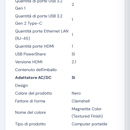
Quantità di porte USB 3.2
2
Gen 1
Quantità di porte USB 3.2
1
Gen 2 Type-C
Quantità porte Ethernet LAN
1
(RJ-45)
Quantità porte HDMI
1
USB PowerShare
Sì
Versione HDMI
2.1
Contenuto dell'imballo
Adattatore AC/DC
Sì
Design
Colore del prodotto
Nero
Fattore di forma
Clamshell
Magnetite Color
Nome del colore
(Textured Finish)
Tipo di prodotto
Computer portatile