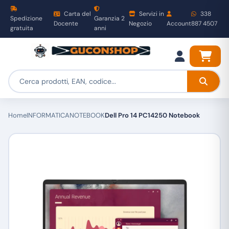
Carta del
Servizi in
338
Spedizione
Garanzia 2
Docente
Negozio
Account
887 4507
gratuita
anni
Home
INFORMATICA
NOTEBOOK
Dell Pro 14 PC14250 Notebook