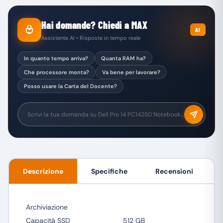
Hai domande? Chiedi a MAX
AI
Assistente AI • Risposte in tempo reale
In quanto tempo arriva?
Quanta RAM ha?
Che processore monta?
Va bene per lavorare?
Posso usare la Carta del Docente?
Descrizione
Specifiche
Recensioni
Archiviazione
Capacità SSD
512 GB