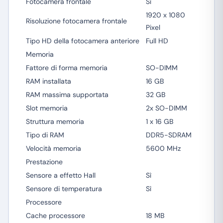
Fotocamera frontale
Sì
1920 x 1080
Risoluzione fotocamera frontale
Pixel
Tipo HD della fotocamera anteriore
Full HD
Memoria
Fattore di forma memoria
SO-DIMM
RAM installata
16 GB
RAM massima supportata
32 GB
Slot memoria
2x SO-DIMM
Struttura memoria
1 x 16 GB
Tipo di RAM
DDR5-SDRAM
Velocità memoria
5600 MHz
Prestazione
Sensore a effetto Hall
Sì
Sensore di temperatura
Sì
Processore
Cache processore
18 MB