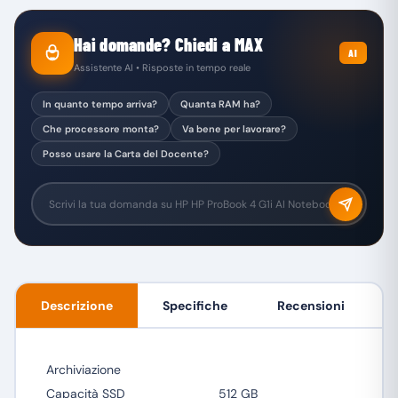
Hai domande? Chiedi a MAX
AI
Assistente AI • Risposte in tempo reale
In quanto tempo arriva?
Quanta RAM ha?
Che processore monta?
Va bene per lavorare?
Posso usare la Carta del Docente?
Descrizione
Specifiche
Recensioni
Archiviazione
Capacità SSD
512 GB