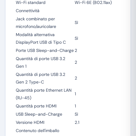
Wi-Fi standard
Wi-Fi 6E (802.11ax)
Connettività
Jack combinato per
Sì
microfono/auricolare
Modalità alternativa
Sì
DisplayPort USB di Tipo C
Porte USB Sleep-and-Charge
2
Quantità di porte USB 3.2
2
Gen 1
Quantità di porte USB 3.2
2
Gen 2 Type-C
Quantità porte Ethernet LAN
1
(RJ-45)
Quantità porte HDMI
1
USB Sleep-and-Charge
Sì
Versione HDMI
2.1
Contenuto dell'imballo