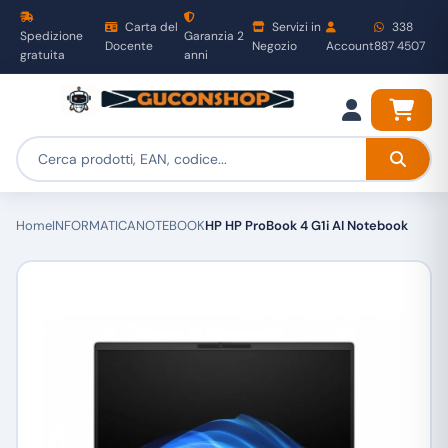
Carta del
Servizi in
338
Spedizione
Garanzia 2
Docente
Negozio
Account
887 4507
gratuita
anni
Home
INFORMATICA
NOTEBOOK
HP HP ProBook 4 G1i AI Notebook