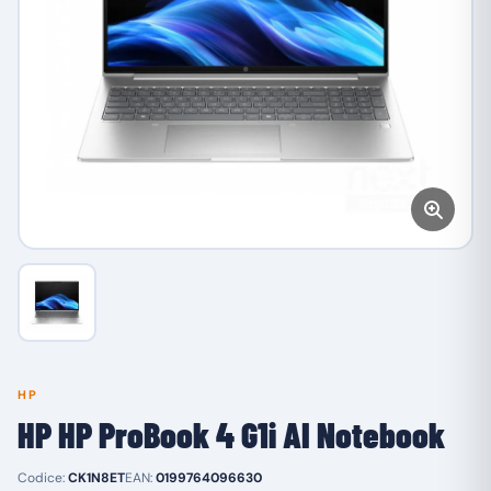
HP
HP HP ProBook 4 G1i AI Notebook
Codice:
CK1N8ET
EAN:
0199764096630