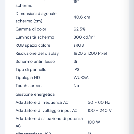
16"
schermo
Dimensioni diagonale
40,6 cm
schermo (cm)
Gamma di colori
62,5%
Luminosità schermo
300 cd/m²
RGB spazio colore
sRGB
Risoluzione del display
1920 x 1200 Pixel
Schermo antiriflesso
Sì
Tipo di pannello
IPS
Tipologia HD
WUXGA
Touch screen
No
Gestione energetica
Adattatore di frequenza AC
50 - 60 Hz
Adattatore di voltaggio input AC
100 - 240 V
Adattatore dissipazione di potenza
100 W
AC