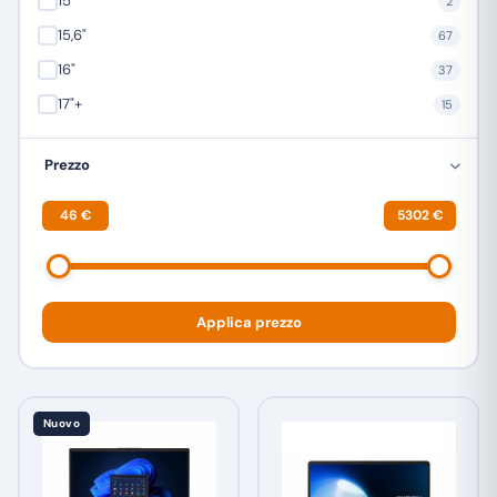
15"
2
15,6"
67
16"
37
17"+
15
Prezzo
46 €
5302 €
Applica prezzo
Nuovo