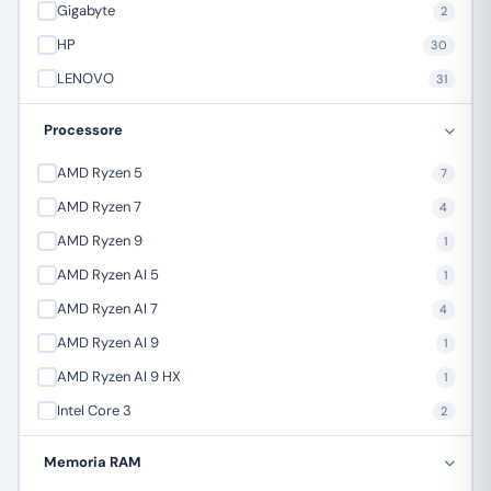
Gigabyte
2
HP
30
LENOVO
31
Mediacom
3
Processore
MSI Microstar
8
AMD Ryzen 5
7
NGS
5
AMD Ryzen 7
4
Orico
1
AMD Ryzen 9
1
SAMSUNG
16
AMD Ryzen AI 5
1
AMD Ryzen AI 7
4
AMD Ryzen AI 9
1
AMD Ryzen AI 9 HX
1
Intel Core 3
2
Intel Core 5
10
Memoria RAM
Intel Core 7
16