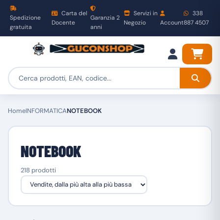
Carta del
Servizi in
338
Spedizione
Garanzia 2
Docente
Negozio
Account
887 4507
gratuita
anni
Home
INFORMATICA
NOTEBOOK
NOTEBOOK
218 prodotti