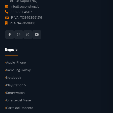
80128 Napoli (NA)
info@guconshop.it
338 887 4507
P.IVA IT08453591219
REA NA-959608
Negozio
Apple iPhone
Samsung Galaxy
Notebook
PlayStation 5
Smartwatch
Offerte del Mese
Carta del Docente