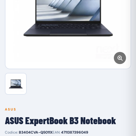
ASUS
ASUS ExpertBook B3 Notebook
Codice:
B3404CVA-Q5011X
EAN:
4711387396049