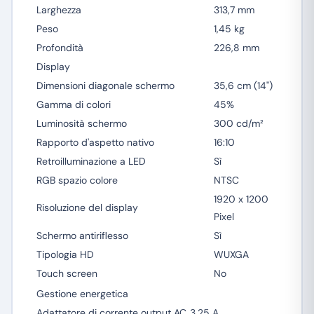
Larghezza
313,7 mm
Peso
1,45 kg
Profondità
226,8 mm
Display
Dimensioni diagonale schermo
35,6 cm (14")
Gamma di colori
45%
Luminosità schermo
300 cd/m²
Rapporto d'aspetto nativo
16:10
Retroilluminazione a LED
Sì
RGB spazio colore
NTSC
1920 x 1200
Risoluzione del display
Pixel
Schermo antiriflesso
Sì
Tipologia HD
WUXGA
Touch screen
No
Gestione energetica
Adattatore di corrente output AC
3,25 A