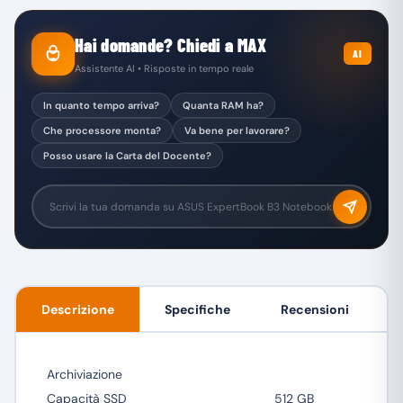
Hai domande? Chiedi a MAX
AI
Assistente AI • Risposte in tempo reale
In quanto tempo arriva?
Quanta RAM ha?
Che processore monta?
Va bene per lavorare?
Posso usare la Carta del Docente?
Descrizione
Specifiche
Recensioni
Archiviazione
Capacità SSD
512 GB