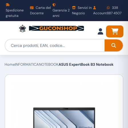
Carta del
Servizi in
338
Spedizione
Garanzia 2
Docente
Negozio
Account
887 4507
gratuita
anni
Home
INFORMATICA
NOTEBOOK
ASUS ExpertBook B3 Notebook