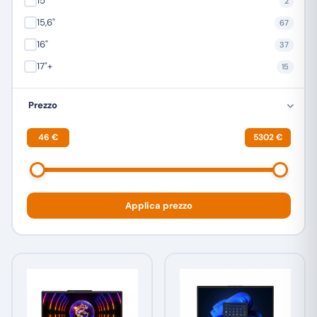
15"
2
15,6"
67
16"
37
17"+
15
Prezzo
46 €
5302 €
Applica prezzo