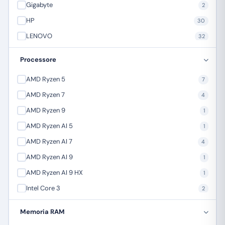
Gigabyte
2
HP
30
LENOVO
32
Mediacom
3
Processore
MSI Microstar
9
AMD Ryzen 5
7
NGS
5
AMD Ryzen 7
4
Orico
1
AMD Ryzen 9
1
SAMSUNG
16
AMD Ryzen AI 5
1
AMD Ryzen AI 7
4
AMD Ryzen AI 9
1
AMD Ryzen AI 9 HX
1
Intel Core 3
2
Intel Core 5
10
Memoria RAM
Intel Core 7
16