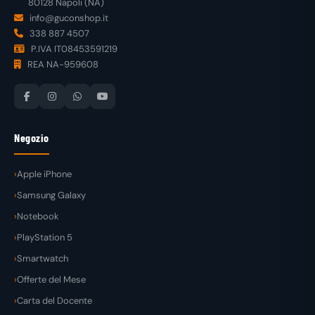
80128 Napoli (NA)
info@guconshop.it
338 887 4507
P.IVA IT08453591219
REA NA-959608
Negozio
Apple iPhone
Samsung Galaxy
Notebook
PlayStation 5
Smartwatch
Offerte del Mese
Carta del Docente