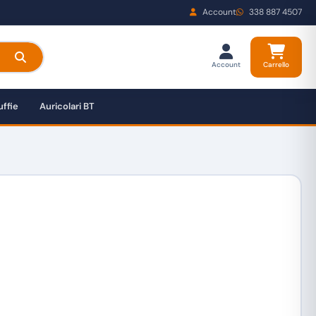
Account
338 887 4507
Account
Carrello
ffie
Auricolari BT