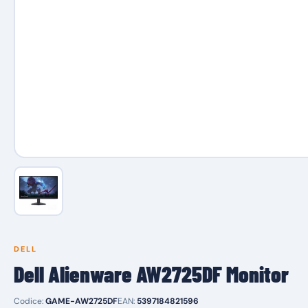
DELL
Dell Alienware AW2725DF Monitor
Codice:
GAME-AW2725DF
EAN:
5397184821596