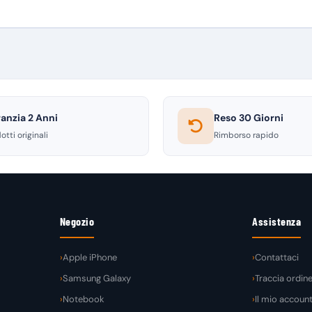
anzia 2 Anni
Reso 30 Giorni
otti originali
Rimborso rapido
Negozio
Assistenza
Apple iPhone
Contattaci
Samsung Galaxy
Traccia ordin
Notebook
Il mio accoun