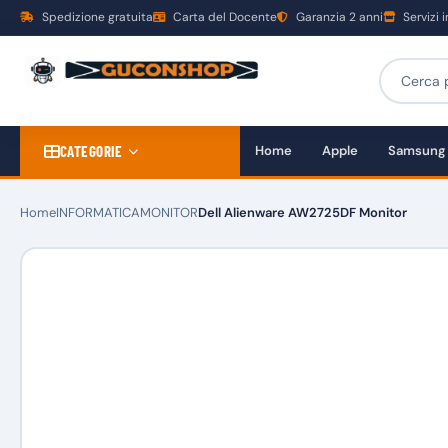
Spedizione gratuita
Carta del Docente
Garanzia 2 anni
Servizi 
CATEGORIE
Home
Apple
Samsung
Home
INFORMATICA
MONITOR
Dell Alienware AW2725DF Monitor