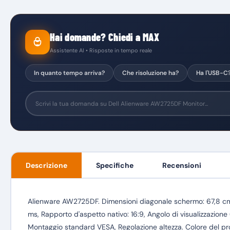
Hai domande? Chiedi a MAX
Assistente AI • Risposte in tempo reale
In quanto tempo arriva?
Che risoluzione ha?
Ha l'USB-C
Descrizione
Specifiche
Recensioni
Alienware AW2725DF. Dimensioni diagonale schermo: 67,8 cm (
ms, Rapporto d'aspetto nativo: 16:9, Angolo di visualizzazione (o
Montaggio standard VESA, Regolazione altezza. Colore del pr