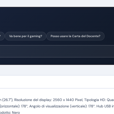
?
Va bene per il gaming?
Posso usare la Carta del Docente?
26.7"), Risoluzione del display: 2560 x 1440 Pixel, Tipologia HD: Qu
rizzontale): 178°, Angolo di visualizzazione (verticale): 178°. Hub USB in
odotto: Nero