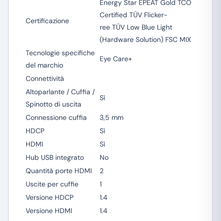
Energy Star EPEAT Gold TCO
Certified TÜV Flicker-
Certificazione
ree TÜV Low Blue Light
(Hardware Solution) FSC MIX
Tecnologie specifiche
Eye Care+
del marchio
Connettività
Altoparlante / Cuffia /
Sì
Spinotto di uscita
Connessione cuffia
3,5 mm
HDCP
Sì
HDMI
Sì
Hub USB integrato
No
Quantità porte HDMI
2
Uscite per cuffie
1
Versione HDCP
1.4
Versione HDMI
1.4