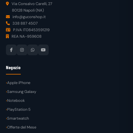
Via Consalvo Carelli, 27
80128 Napoli (NA)
info@guconshop.it
338 887 4507
P.IVA IT08453591219
REA NA-959608
Negozio
Apple iPhone
Samsung Galaxy
Notebook
PlayStation 5
Smartwatch
Offerte del Mese