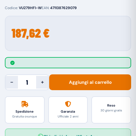
Codice:
VU279HFI-W
EAN:
4711387629079
187,62 €
Aggiungi al carrello
−
+
Reso
30 giorni gratis
Spedizione
Garanzia
Gratuita ovunque
Ufficiale 2 anni