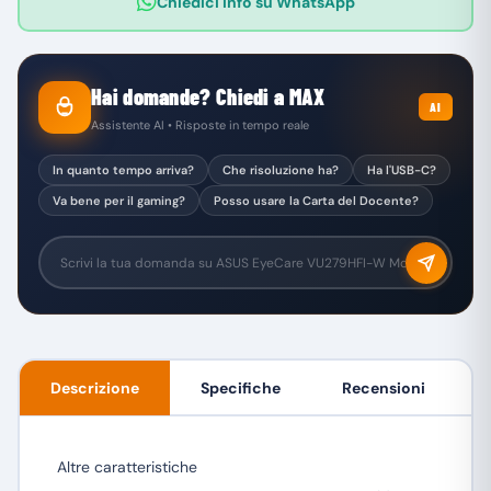
Chiedici info su WhatsApp
Hai domande? Chiedi a MAX
AI
Assistente AI • Risposte in tempo reale
In quanto tempo arriva?
Che risoluzione ha?
Ha l'USB-C?
Va bene per il gaming?
Posso usare la Carta del Docente?
Descrizione
Specifiche
Recensioni
Altre caratteristiche