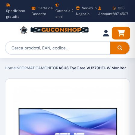
Carta del
Servizi in
338
Spedizione
Garanzia 2
Docente
Negozio
Account
887 4507
gratuita
anni
Home
INFORMATICA
MONITOR
ASUS EyeCare VU279HFI-W Monitor