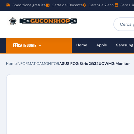
Spedizione gratuita
Carta del Docente
Garanzia 2 anni
Servizi 
CATEGORIE
Home
Apple
Samsung
Home
INFORMATICA
MONITOR
ASUS ROG Strix XG32UCWMG Monitor