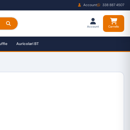
Account
338 887 4507
Account
Carrello
ffie
Auricolari BT