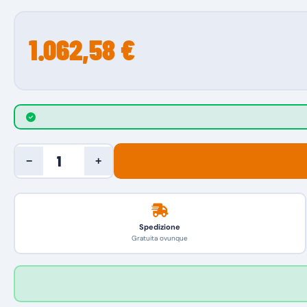
1.062,58 €
−
+
Spedizione
Gratuita ovunque