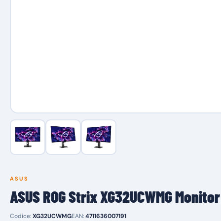
ASUS
ASUS ROG Strix XG32UCWMG Monitor
Codice:
XG32UCWMG
EAN:
4711636007191