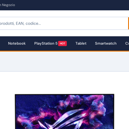
in Negozio
Notebook
PlayStation 5
Tablet
Smartwatch
Cu
HOT