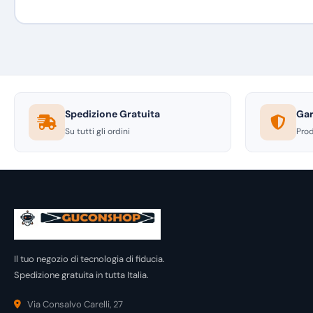
Spedizione Gratuita
Gar
Su tutti gli ordini
Prod
Il tuo negozio di tecnologia di fiducia.
Spedizione gratuita in tutta Italia.
Via Consalvo Carelli, 27