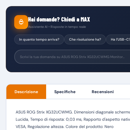
Hai domande? Chiedi a MAX
Assistente AI • Risposte in tempo reale
In quanto tempo arriva?
Che risoluzione ha?
Ha l'USB-C
Descrizione
Specifiche
Recensioni
ASUS ROG Strix XG32UCWMG. Dimensioni diagonale schermo: 80 c
Lucida, Tempo di risposta: 0,03 ms, Rapporto d'aspetto nativo: 
VESA, Regolazione altezza. Colore del prodotto: Nero