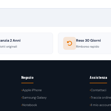
anzia 2 Anni
Reso 30 Giorni
otti originali
Rimborso rapido
Negozio
Assistenza
Apple iPhone
Contattaci
Samsung Galaxy
Traccia ordin
Notebook
Il mio accoun