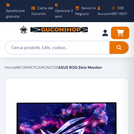
Carta del
Servizi in
338
Spedizione
Garanzia 2
Docente
Negozio
Account
887 4507
gratuita
anni
Home
INFORMATICA
MONITOR
ASUS ROG Strix Monitor