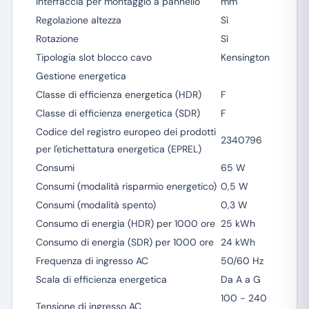
Interfaccia per montaggio a pannello
mm
Regolazione altezza
Sì
Rotazione
Sì
Tipologia slot blocco cavo
Kensington
Gestione energetica
Classe di efficienza energetica (HDR)
F
Classe di efficienza energetica (SDR)
F
Codice del registro europeo dei prodotti
2340796
per l'etichettatura energetica (EPREL)
Consumi
65 W
Consumi (modalità risparmio energetico)
0,5 W
Consumi (modalità spento)
0,3 W
Consumo di energia (HDR) per 1000 ore
25 kWh
Consumo di energia (SDR) per 1000 ore
24 kWh
Frequenza di ingresso AC
50/60 Hz
Scala di efficienza energetica
Da A a G
100 - 240
Tensione di ingresso AC