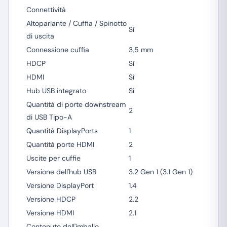
Connettività
Altoparlante / Cuffia / Spinotto
Sì
di uscita
Connessione cuffia
3,5 mm
HDCP
Sì
HDMI
Sì
Hub USB integrato
Sì
Quantità di porte downstream
2
di USB Tipo-A
Quantità DisplayPorts
1
Quantità porte HDMI
2
Uscite per cuffie
1
Versione dell'hub USB
3.2 Gen 1 (3.1 Gen 1)
Versione DisplayPort
1.4
Versione HDCP
2.2
Versione HDMI
2.1
Contenuto dell'imballo