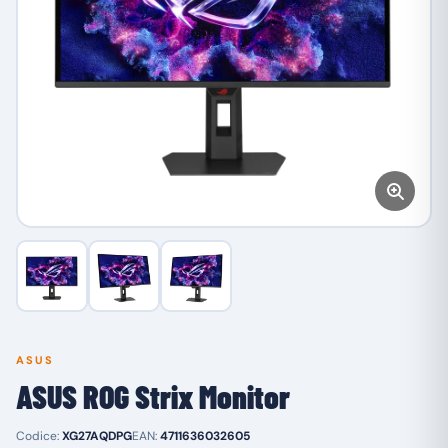
ASUS
ASUS ROG Strix Monitor
Codice:
XG27AQDPG
EAN:
4711636032605