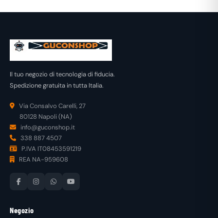
Il tuo negozio di tecnologia di fiducia.
Spedizione gratuita in tutta Italia.
Via Consalvo Carelli, 27
80128 Napoli (NA)
info@guconshop.it
338 887 4507
P.IVA IT08453591219
REA NA-959608
Negozio