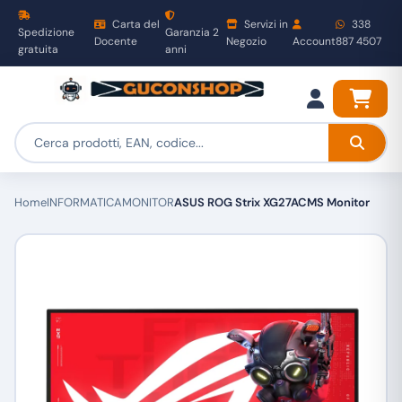
Carta del
Servizi in
338
Spedizione
Garanzia 2
Docente
Negozio
Account
887 4507
gratuita
anni
Home
INFORMATICA
MONITOR
ASUS ROG Strix XG27ACMS Monitor