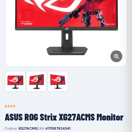
ASUS
ASUS ROG Strix XG27ACMS Monitor
Codice:
XG27ACMS
EAN:
4711387924341