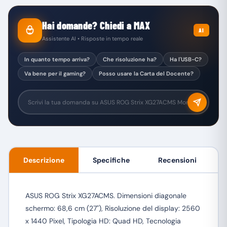
Hai domande? Chiedi a MAX
AI
Assistente AI • Risposte in tempo reale
In quanto tempo arriva?
Che risoluzione ha?
Ha l'USB-C?
Va bene per il gaming?
Posso usare la Carta del Docente?
Descrizione
Specifiche
Recensioni
ASUS ROG Strix XG27ACMS. Dimensioni diagonale
schermo: 68,6 cm (27"), Risoluzione del display: 2560
x 1440 Pixel, Tipologia HD: Quad HD, Tecnologia