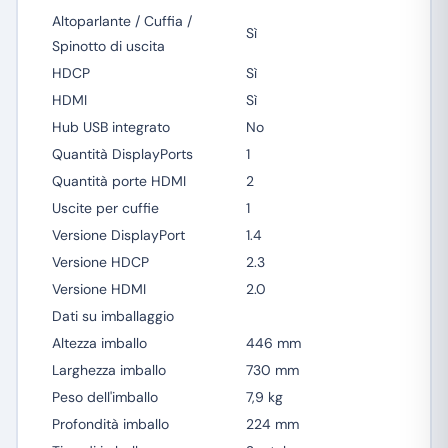
Altoparlante / Cuffia /
Sì
Spinotto di uscita
HDCP
Sì
HDMI
Sì
Hub USB integrato
No
Quantità DisplayPorts
1
Quantità porte HDMI
2
Uscite per cuffie
1
Versione DisplayPort
1.4
Versione HDCP
2.3
Versione HDMI
2.0
Dati su imballaggio
Altezza imballo
446 mm
Larghezza imballo
730 mm
Peso dell'imballo
7,9 kg
Profondità imballo
224 mm