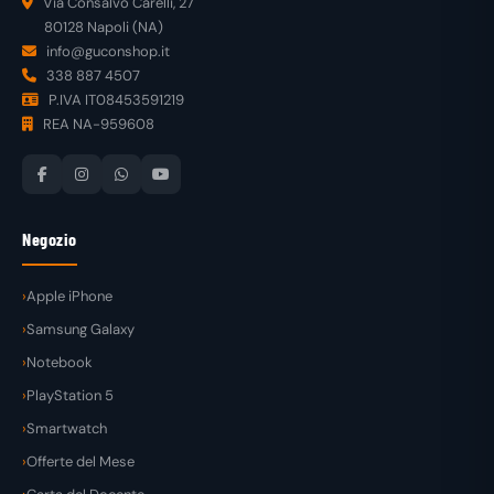
Via Consalvo Carelli, 27
80128 Napoli (NA)
info@guconshop.it
338 887 4507
P.IVA IT08453591219
REA NA-959608
Negozio
Apple iPhone
Samsung Galaxy
Notebook
PlayStation 5
Smartwatch
Offerte del Mese