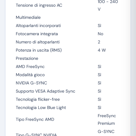
100 - 240
Tensione di ingresso AC
V
Multimediale
Altoparlanti incorporati
Sì
Fotocamera integrata
No
Numero di altoparlanti
2
Potenza in uscita (RMS)
4 W
Prestazione
AMD FreeSync
Sì
Modalità gioco
Sì
NVIDIA G-SYNC
Sì
Supporto VESA Adaptive Sync
Sì
Tecnologia flicker-free
Sì
Tecnologia Low Blue Light
Sì
FreeSync
Tipo FreeSync AMD
Premium
G-SYNC
Tipo G-SYNC NVIDIA