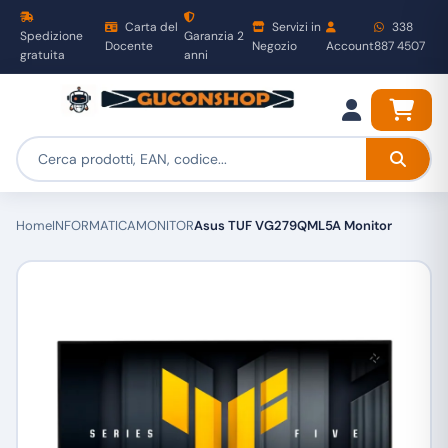
Carta del
Servizi in
338
Spedizione
Garanzia 2
Docente
Negozio
Account
887 4507
gratuita
anni
Home
INFORMATICA
MONITOR
Asus TUF VG279QML5A Monitor