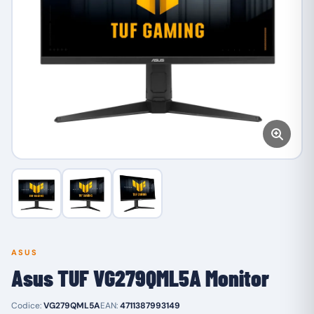
ASUS
Asus TUF VG279QML5A Monitor
Codice:
VG279QML5A
EAN:
4711387993149