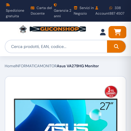
Carta del
Servizi in
338
Spedizione
Garanzia 2
Docente
Negozio
Account
887 4507
gratuita
anni
Home
INFORMATICA
MONITOR
Asus VA279HG Monitor