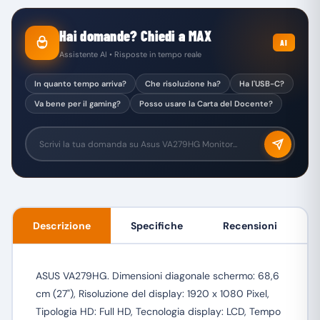
Hai domande? Chiedi a MAX
AI
Assistente AI • Risposte in tempo reale
In quanto tempo arriva?
Che risoluzione ha?
Ha l'USB-C?
Va bene per il gaming?
Posso usare la Carta del Docente?
Descrizione
Specifiche
Recensioni
ASUS VA279HG. Dimensioni diagonale schermo: 68,6
cm (27"), Risoluzione del display: 1920 x 1080 Pixel,
Tipologia HD: Full HD, Tecnologia display: LCD, Tempo