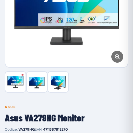
ASUS
Asus VA279HG Monitor
Codice:
VA279HG
EAN:
4711387813270