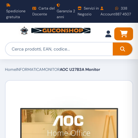
Carta del
Servizi in
338
Spedizione
Garanzia 2
Docente
Negozio
Account
887 4507
gratuita
anni
Home
INFORMATICA
MONITOR
AOC U27B3A Monitor