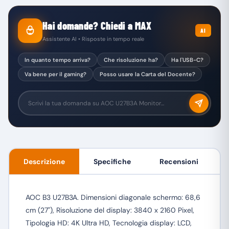
Hai domande? Chiedi a MAX
AI
Assistente AI • Risposte in tempo reale
In quanto tempo arriva?
Che risoluzione ha?
Ha l'USB-C?
Va bene per il gaming?
Posso usare la Carta del Docente?
Descrizione
Specifiche
Recensioni
AOC B3 U27B3A. Dimensioni diagonale schermo: 68,6
cm (27"), Risoluzione del display: 3840 x 2160 Pixel,
Tipologia HD: 4K Ultra HD, Tecnologia display: LCD,