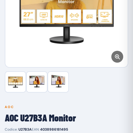
AOC
AOC U27B3A Monitor
Codice:
U27B3A
EAN:
4038986181495