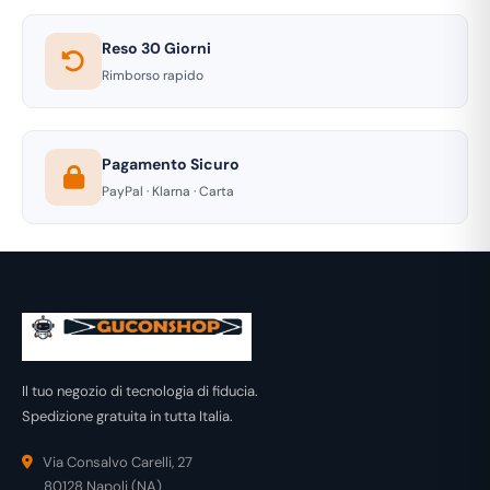
Reso 30 Giorni
Rimborso rapido
Pagamento Sicuro
PayPal · Klarna · Carta
Il tuo negozio di tecnologia di fiducia.
Spedizione gratuita in tutta Italia.
Via Consalvo Carelli, 27
80128 Napoli (NA)