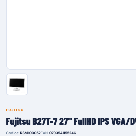
FUJITSU
Fujitsu B27T-7 27" FullHD IPS VGA/
Codice:
RSM100052
EAN:
0793541155246