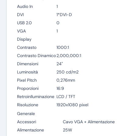
Audio In
1
DVI
1*DVI-D
USB 2.0
0
VGA
1
Display
Contrasto
1000:1
Contrasto Dinamico
2,000,000:1
Dimensioni
24"
Luminosità
250 cd/m2
Pixel Pitch
0,276mm
Proporzioni
16:9
Retroinlluminazione
LCD / TFT
Risoluzione
1920x1080 pixel
Generale
Accessori
Cavo VGA + Alimentazione
Alimentazione
25W