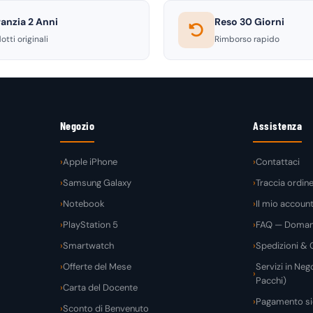
anzia 2 Anni
Reso 30 Giorni
otti originali
Rimborso rapido
Negozio
Assistenza
Apple iPhone
Contattaci
Samsung Galaxy
Traccia ordin
Notebook
Il mio accoun
PlayStation 5
FAQ — Domand
Smartwatch
Spedizioni & C
Offerte del Mese
Servizi in Nego
Pacchi)
Carta del Docente
Pagamento si
Sconto di Benvenuto