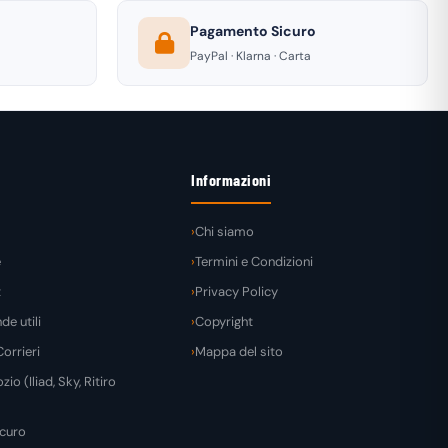
Pagamento Sicuro
PayPal · Klarna · Carta
Informazioni
Chi siamo
e
Termini e Condizioni
t
Privacy Policy
e utili
Copyright
orrieri
Mappa del sito
zio (Iliad, Sky, Ritiro
curo