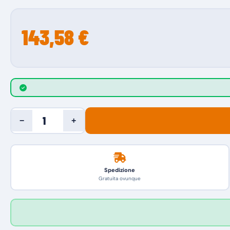
143,58 €
−
+
Spedizione
Gratuita ovunque