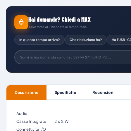
Hai domande? Chiedi a MAX
Assistente AI • Risposte in tempo reale
In quanto tempo arriva?
Che risoluzione ha?
Ha l'USB-C
Descrizione
Specifiche
Recensioni
Audio
Casse Integrate
2 x 2 W
Connettività I/O