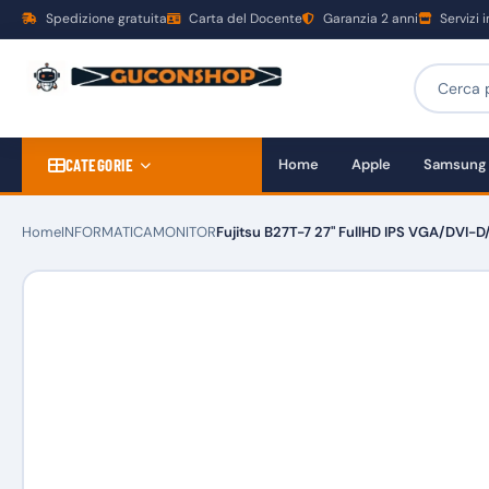
Spedizione gratuita
Carta del Docente
Garanzia 2 anni
Servizi 
CATEGORIE
Home
Apple
Samsung
Home
INFORMATICA
MONITOR
Fujitsu B27T-7 27" FullHD IPS VGA/DVI-D