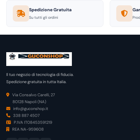
Spedizione Gratuita
Gar
Su tutti gli ordini
Prod
Il tuo negozio di tecnologia di fiducia.
Spedizione gratuita in tutta Italia.
Via Consalvo Carelli, 27
80128 Napoli (NA)
info@guconshop.it
338 887 4507
P.IVA IT08453591219
REA NA-959608