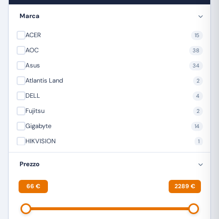
Marca
ACER
15
AOC
38
Asus
34
Atlantis Land
2
DELL
4
Fujitsu
2
Gigabyte
14
HIKVISION
1
HP
3
Prezzo
LENOVO
8
66 €
2289 €
Mediacom
1
SAMSUNG
29
Yashi
1