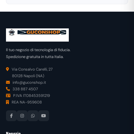
Il tuo negozio di tecnologia di fiducia.
Spedizione gratuita in tutta Italia.
Via Consalvo Carelli, 27
80128 Napoli (NA)
info@guconshop.it
338 887 4507
P.IVA IT08453591219
REA NA-959608
Negozio