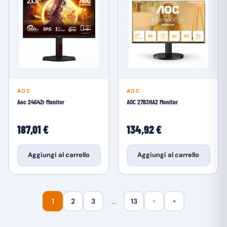
AOC
AOC
Aoc 24G4Zr Monitor
AOC 27B3HA2 Monitor
187,01 €
134,92 €
Aggiungi al carrello
Aggiungi al carrello
1
2
3
…
13
›
»