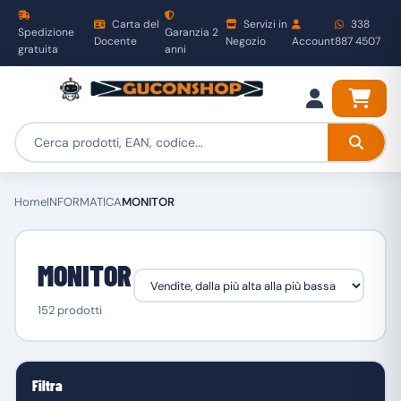
Carta del
Servizi in
338
Spedizione
Garanzia 2
Docente
Negozio
Account
887 4507
gratuita
anni
Home
INFORMATICA
MONITOR
MONITOR
152 prodotti
Filtra