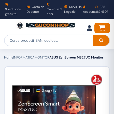
Carta del
Servizi in
338
Spedizione
Garanzia 2
Docente
Negozio
Account
887 4507
gratuita
anni
Home
INFORMATICA
MONITOR
ASUS ZenScreen MS27UC Monitor