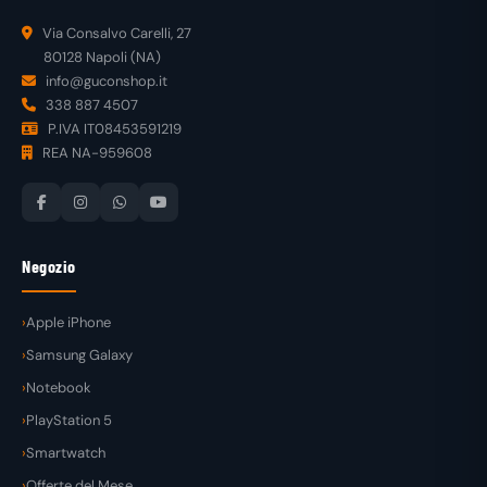
Via Consalvo Carelli, 27
80128 Napoli (NA)
info@guconshop.it
338 887 4507
P.IVA IT08453591219
REA NA-959608
Negozio
Apple iPhone
Samsung Galaxy
Notebook
PlayStation 5
Smartwatch
Offerte del Mese