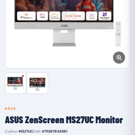
ASUS
ASUS ZenScreen MS27UC Monitor
Codice:
MS27UC
EAN:
4711387634561