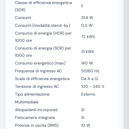
Classe di efficienza energetica
F
(SDR)
Consumi
31,4 W
Consumi (modalità stand-by)
0,5 W
Consumo di energia (HDR) per
72 kWh
1000 ore
Consumo di energia (SDR) per
31 kWh
1000 ore
Consumo energetico (max)
140 W
Frequenza di ingresso AC
50/60 Hz
Scala di efficienza energetica
Da A a G
Tensione di ingresso AC
100 - 240 V
Tipo alimentazione
Esterno
Multimediale
Altoparlanti incorporati
Sì
Fotocamera integrata
Si
Potenza in uscita (RMS)
10 W