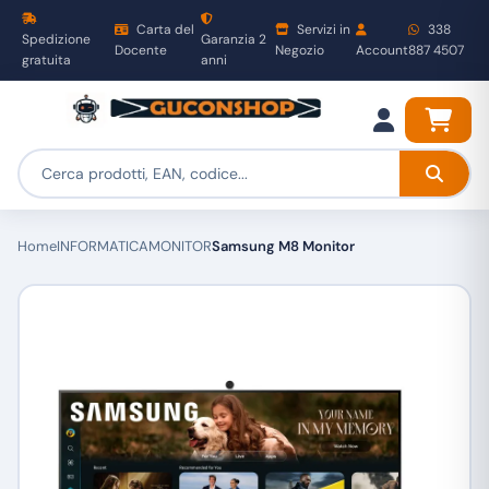
Carta del
Servizi in
338
Spedizione
Garanzia 2
Docente
Negozio
Account
887 4507
gratuita
anni
Home
INFORMATICA
MONITOR
Samsung M8 Monitor