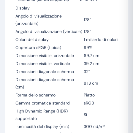
Display
Angolo di visualizzazione
178°
(orizzontale)
Angolo di visualizzazione (verticale)
178°
Colori del display
1 miliardo di colori
Copertura sRGB (tipica)
99%
Dimensione visibile, orizzontale
69,7 cm
Dimensione visibile, verticale
39,2 cm
Dimensioni diagonale schermo
32"
Dimensioni diagonale schermo
81,3 cm
(cm)
Forma dello schermo
Piatto
Gamma cromatica standard
sRGB
High Dynamic Range (HDR)
Sì
supportato
Luminosità del display (min)
300 cd/m²