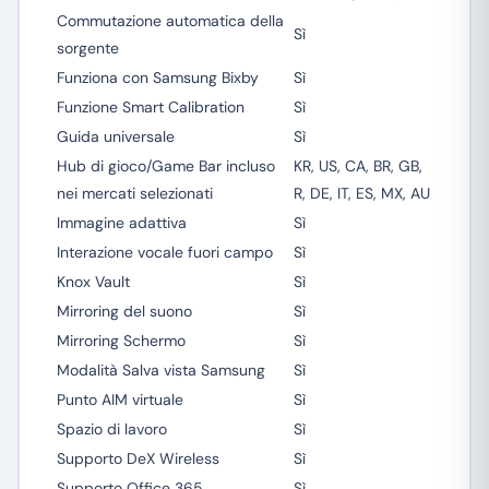
Commutazione automatica della
Sì
sorgente
Funziona con Samsung Bixby
Sì
Funzione Smart Calibration
Sì
Guida universale
Sì
Hub di gioco/Game Bar incluso
KR, US, CA, BR, GB,
nei mercati selezionati
R, DE, IT, ES, MX, AU
Immagine adattiva
Sì
Interazione vocale fuori campo
Sì
Knox Vault
Sì
Mirroring del suono
Sì
Mirroring Schermo
Sì
Modalità Salva vista Samsung
Sì
Punto AIM virtuale
Sì
Spazio di lavoro
Sì
Supporto DeX Wireless
Sì
Supporto Office 365
Sì