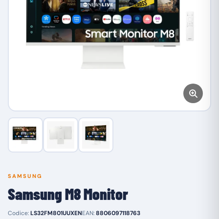
SAMSUNG
Samsung M8 Monitor
Codice:
LS32FM801UUXEN
EAN:
8806097118763