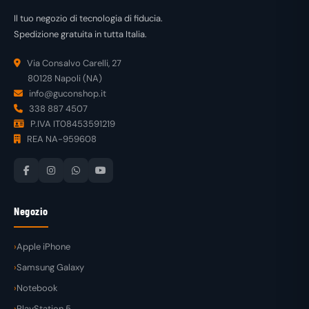
Il tuo negozio di tecnologia di fiducia.
Spedizione gratuita in tutta Italia.
Via Consalvo Carelli, 27
80128 Napoli (NA)
info@guconshop.it
338 887 4507
P.IVA IT08453591219
REA NA-959608
Negozio
Apple iPhone
Samsung Galaxy
Notebook
PlayStation 5