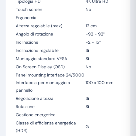
Tipologia HD
4K Ultra HD
Touch screen
No
Ergonomia
Altezza regolabile (max)
12 cm
Angolo di rotazione
-92 - 92°
Inclinazione
-2 - 15°
Inclinazione regolabile
Sì
Montaggio standard VESA
Sì
On Screen Display (OSD)
No
Panel mounting interface 24/5000
Interfaccia per montaggio a
100 x 100 mm
pannello
Regolazione altezza
Sì
Rotazione
Sì
Gestione energetica
Classe di efficienza energetica
G
(HDR)