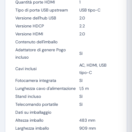
Quantità porte HDMI
1
Tipo di porta USB upstream
USB tipo-C
Versione dell'hub USB
2.0
Versione HDCP
2.2
Versione HDMI
2.0
Contenuto dell'imballo
Adattatore di genere Pogo
Sì
incluso
AC, HDMI, USB
Cavi inclusi
tipo-C
Fotocamera integrata
Sì
Lunghezza cavo d'alimentazione
1,5 m
Stand incluso
Sì
Telecomando portatile
Sì
Dati su imballaggio
Altezza imballo
483 mm
Larghezza imballo
909 mm