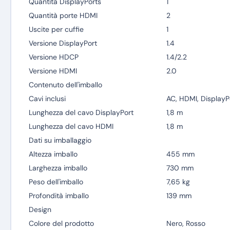
Quantità DisplayPorts
1
Quantità porte HDMI
2
Uscite per cuffie
1
Versione DisplayPort
1.4
Versione HDCP
1.4/2.2
Versione HDMI
2.0
Contenuto dell'imballo
Cavi inclusi
AC, HDMI, DisplayP
Lunghezza del cavo DisplayPort
1,8 m
Lunghezza del cavo HDMI
1,8 m
Dati su imballaggio
Altezza imballo
455 mm
Larghezza imballo
730 mm
Peso dell'imballo
7,65 kg
Profondità imballo
139 mm
Design
Colore del prodotto
Nero, Rosso