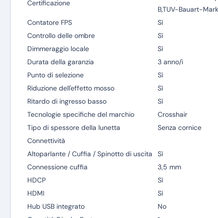
Certificazione
B,TUV-Bauart-Mark
Contatore FPS
Sì
Controllo delle ombre
Sì
Dimmeraggio locale
Sì
Durata della garanzia
3 anno/i
Punto di selezione
Sì
Riduzione dell'effetto mosso
Sì
Ritardo di ingresso basso
Sì
Tecnologie specifiche del marchio
Crosshair
Tipo di spessore della lunetta
Senza cornice
Connettività
Altoparlante / Cuffia / Spinotto di uscita
Sì
Connessione cuffia
3,5 mm
HDCP
Sì
HDMI
Sì
Hub USB integrato
No