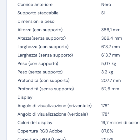
Cornice anteriore
Nero
Supporto staccabile
Sì
Dimensioni e peso
Altezza (con supporto)
386,1 mm
Altezza(senza supporto)
366,4 mm
Larghezza (con supporto)
613,7 mm
Larghezza (senza supporto)
613,7 mm
Peso (con supporto)
5,07 kg
Peso (senza supporto)
3,2 kg
Profondità (con supporto)
207,7 mm
Profondità (senza supporto)
52,6 mm
Display
Angolo di visualizzazione (orizzontale)
178°
Angolo di visualizzazione (verticale)
178°
Colori del display
16,7 milioni di colori
Copertura RGB Adobe
87,8%
Copertura sRGB (tipica)
121,5%