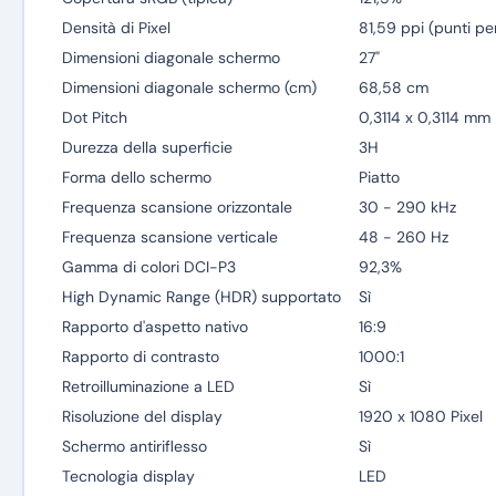
Densità di Pixel
81,59 ppi (punti per
Dimensioni diagonale schermo
27"
Dimensioni diagonale schermo (cm)
68,58 cm
Dot Pitch
0,3114 x 0,3114 mm
Durezza della superficie
3H
Forma dello schermo
Piatto
Frequenza scansione orizzontale
30 - 290 kHz
Frequenza scansione verticale
48 - 260 Hz
Gamma di colori DCI-P3
92,3%
High Dynamic Range (HDR) supportato
Sì
Rapporto d'aspetto nativo
16:9
Rapporto di contrasto
1000:1
Retroilluminazione a LED
Sì
Risoluzione del display
1920 x 1080 Pixel
Schermo antiriflesso
Sì
Tecnologia display
LED