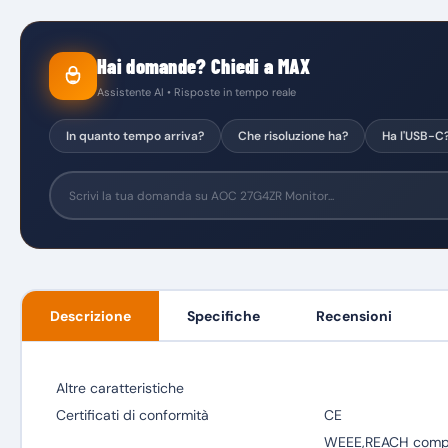
Hai domande? Chiedi a MAX
Assistente AI • Risposte in tempo reale
In quanto tempo arriva?
Che risoluzione ha?
Ha l'USB-C
Descrizione
Specifiche
Recensioni
Altre caratteristiche
Certificati di conformità
CE
WEEE,REACH compli