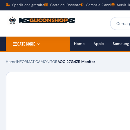
Spedizione gratuita
Carta del Docente
Garanzia 2 anni
Servizi 
CATEGORIE
Home
Apple
Samsung
Home
INFORMATICA
MONITOR
AOC 27G4ZR Monitor