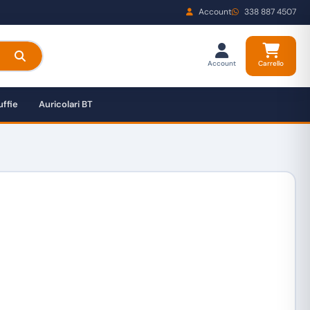
Account
338 887 4507
Account
Carrello
ffie
Auricolari BT