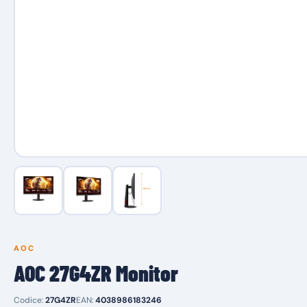
AOC
AOC 27G4ZR Monitor
Codice:
27G4ZR
EAN:
4038986183246