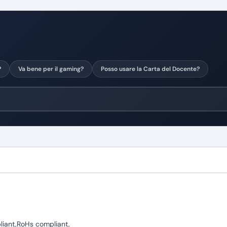
?
Va bene per il gaming?
Posso usare la Carta del Docente?
ant,RoHs compliant,