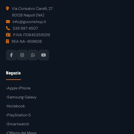
Via Consalvo Carelli, 27
80128 Napoli (NA)
info@guconshop.it
338 887 4507
P.IVA IT08453591219
REA NA-959608
Negozio
Apple iPhone
Samsung Galaxy
Notebook
PlayStation 5
Smartwatch
Offerte del Mese