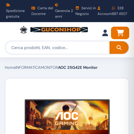
Carta del
Servizi in
338
Spedizione
Garanzia 2
Docente
Negozio
Account
887 4507
gratuita
anni
Home
INFORMATICA
MONITOR
AOC 25G42E Monitor