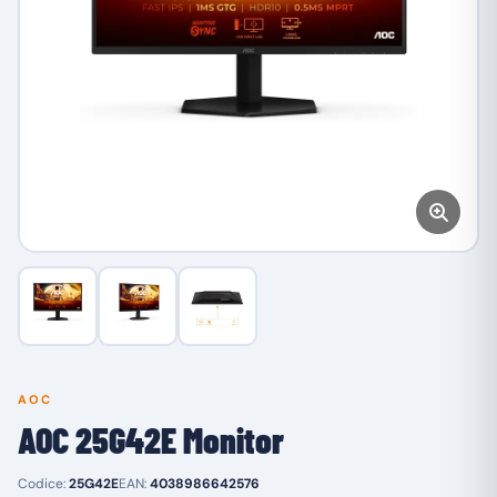
AOC
AOC 25G42E Monitor
Codice:
25G42E
EAN:
4038986642576