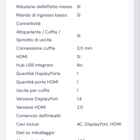
Riduzione dell'effetto mosso
Sì
Ritardo di ingresso basso
Sì
Connettività
Altoparlante / Cuffia /
Sì
Spinotto di uscita
Connessione cuffia
3,5 mm
HDMI
Sì
Hub USB integrato
No
Quantità DisplayPorts
1
Quantità porte HDMI
1
Uscite per cuffie
1
Versione DisplayPort
1.4
Versione HDMI
2.0
Contenuto dell'imballo
Cavi inclusi
AC, DisplayPort, HDMI
Dati su imballaggio