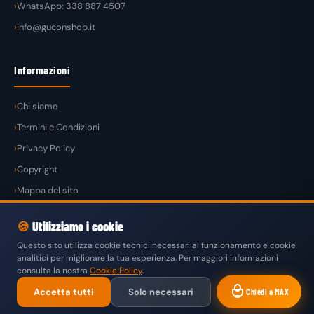
WhatsApp: 338 887 4507
info@guconshop.it
Informazioni
Chi siamo
Termini e Condizioni
Privacy Policy
Copyright
Mappa del sito
🍪
Utilizziamo i cookie
Questo sito utilizza cookie tecnici necessari al funzionamento e cookie
analitici per migliorare la tua esperienza. Per maggiori informazioni
© 2026
GuconShop
di Guglielmo Conte — Tutti i diritti riservati.
consulta la nostra
Cookie Policy
.
VISA
MASTERCARD
PAYPAL
KLARNA
SATISPAY
Accetta tutti
Solo necessari
Chiedi a MAX
BONIFICO