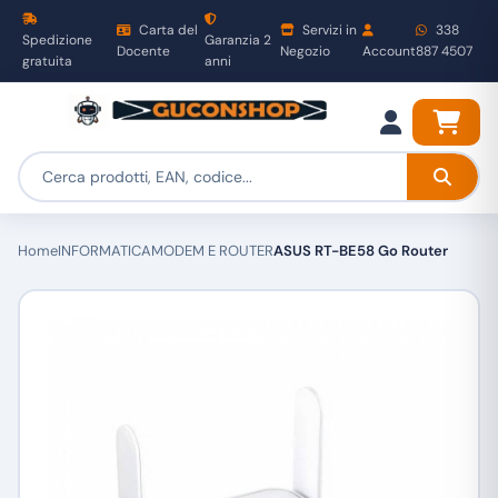
Carta del
Servizi in
338
Spedizione
Garanzia 2
Docente
Negozio
Account
887 4507
gratuita
anni
Home
INFORMATICA
MODEM E ROUTER
ASUS RT-BE58 Go Router