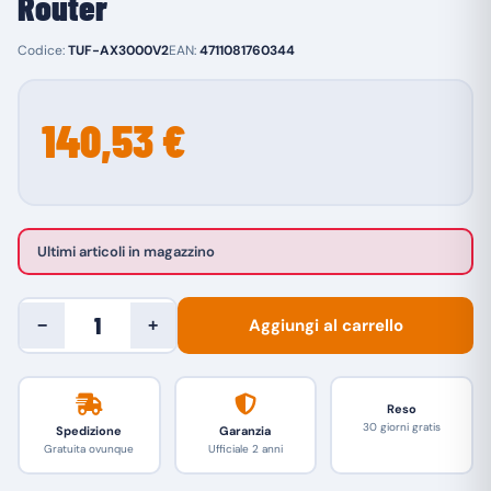
Router
Codice:
TUF-AX3000V2
EAN:
4711081760344
140,53 €
Ultimi articoli in magazzino
Aggiungi al carrello
−
+
Reso
30 giorni gratis
Spedizione
Garanzia
Gratuita ovunque
Ufficiale 2 anni