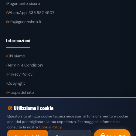
Pagamento sicuro
WhatsApp: 338 887 4507
info@guconshop.it
Informazioni
Chi siamo
Termini e Condizioni
Privacy Policy
Copyright
Mappa del sito
🍪
Utilizziamo i cookie
Questo sito utilizza cookie tecnici necessari al funzionamento e cookie
analitici per migliorare la tua esperienza. Per maggiori informazioni
© 2026
GuconShop
di Guglielmo Conte — Tutti i diritti riservati.
consulta la nostra
Cookie Policy
.
VISA
MASTERCARD
PAYPAL
KLARNA
SATISPAY