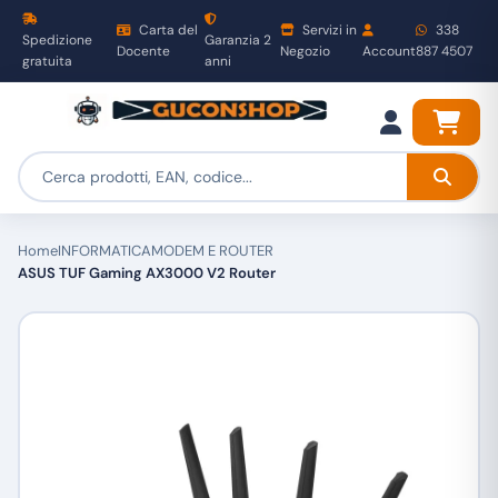
Carta del
Servizi in
338
Spedizione
Garanzia 2
Docente
Negozio
Account
887 4507
gratuita
anni
Home
INFORMATICA
MODEM E ROUTER
ASUS TUF Gaming AX3000 V2 Router