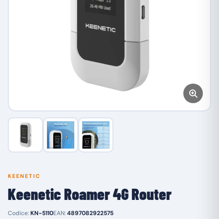
KEENETIC
Keenetic Roamer 4G Router
Codice:
KN-5110
EAN:
4897082922575