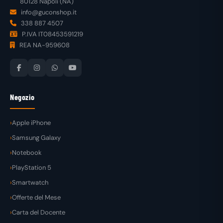
80128 Napoli (NA)
info@guconshop.it
338 887 4507
P.IVA IT08453591219
REA NA-959608
Negozio
Apple iPhone
Samsung Galaxy
Notebook
PlayStation 5
Smartwatch
Offerte del Mese
Carta del Docente