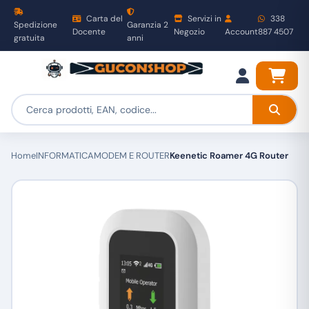
Carta del
Servizi in
338
Spedizione
Garanzia 2
Docente
Negozio
Account
887 4507
gratuita
anni
Home
INFORMATICA
MODEM E ROUTER
Keenetic Roamer 4G Router