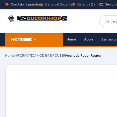
Spedizione gratuita
Carta del Docente
Garanzia 2 anni
Servizi 
CATEGORIE
Home
Apple
Samsung
Home
INFORMATICA
MODEM E ROUTER
Keenetic Racer Router