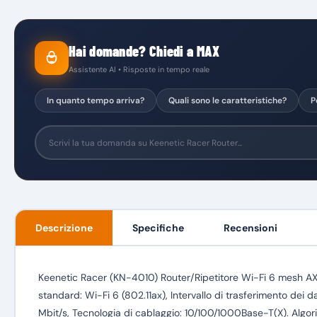
Hai domande? Chiedi a MAX
Assistente AI • Risposte in tempo reale
In quanto tempo arriva?
Quali sono le caratteristiche?
P
Descrizione
Specifiche
Recensioni
Keenetic Racer (KN-4010) Router/Ripetitore Wi-Fi 6 mesh A
standard: Wi-Fi 6 (802.11ax), Intervallo di trasferimento dei
Mbit/s, Tecnologia di cablaggio: 10/100/1000Base-T(X). Alg