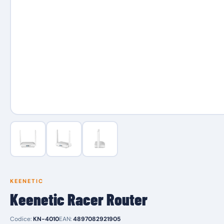
KEENETIC
Keenetic Racer Router
Codice:
KN-4010
EAN:
4897082921905