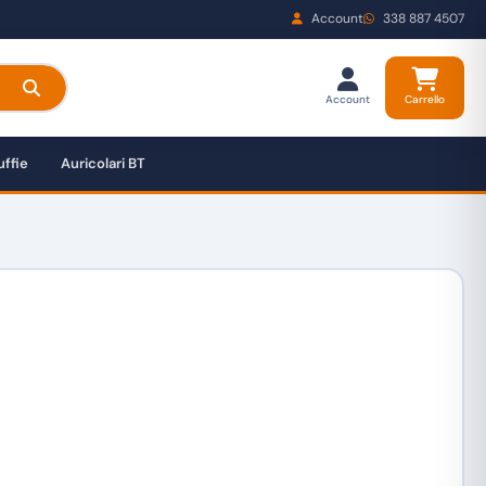
Account
338 887 4507
Account
Carrello
ffie
Auricolari BT