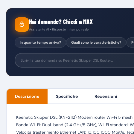
Hai domande? Chiedi a MAX
Assistente AI • Risposte in tempo reale
In quanto tempo arriva?
Quali sono le caratteristiche?
P
Descrizione
Specifiche
Recensioni
Keenetic Skipper DSL (KN-2112) Modem router Wi-Fi 5 mesh 
Banda Wi-Fi: Dual-band (2.4 GHz/5 GHz), Wi-Fi standard: Wi-Fi
Velocità trasferimento Ethernet LAN: 10,100,1000 Mbit/s, Te