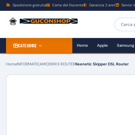
Spedizione gratuita
Carta del Docente
Garanzia 2 anni
Servizi 
CATEGORIE
Home
Apple
Samsung
Home
INFORMATICA
MODEM E ROUTER
Keenetic Skipper DSL Router