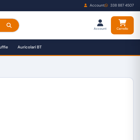
Account
338 887 4507
Account
Carrello
ffie
Auricolari BT