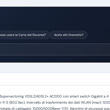
osso usare la Carta del Docente?
Avete altri Keenetic?
Supervectoring VDSL2/ADSL2+ AC1200 con smart switch Gigabit a 4 p
 5 (802.11ac), Intervallo di trasferimento dei dati WLAN (max): 1200 
cnologia di cablaggio: 10/100/1000Base-T(X). Algoritmi di sicurezza