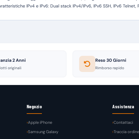
teristiche IPv4 e IPv6: Dual stack IPv4/IPv6, IPv6 SSH, IPv6 Telnet, Pr
anzia 2 Anni
Reso 30 Giorni
otti originali
Rimborso rapido
Negozio
Assistenza
Apple iPhone
Contattaci
Samsung Galaxy
Traccia ordin