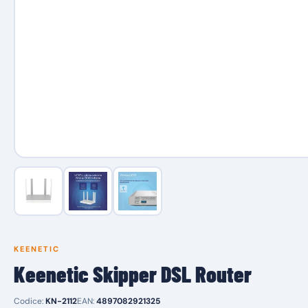
KEENETIC
Keenetic Skipper DSL Router
Codice:
KN-2112
EAN:
4897082921325