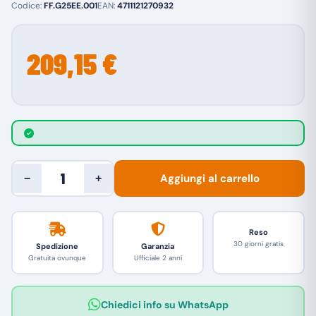
Codice:
FF.G25EE.001
EAN:
4711121270932
209,15 €
Aggiungi al carrello
−
+
Reso
30 giorni gratis
Spedizione
Garanzia
Gratuita ovunque
Ufficiale 2 anni
Chiedici info su WhatsApp