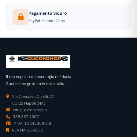
Pagamento Sicuro
PayPal · Klarna · Carta
Il tuo negozio di tecnologia di fiducia.
Spedizione gratuita in tutta Italia.
Via Consalvo Carelli, 27
80128 Napoli (NA)
info@guconshop.it
338 887 4507
P.IVA IT08453591219
REA NA-959608