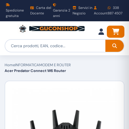
Carta del
Servizi in
338
Spedizione
Garanzia 2
Docente
Negozio
Account
887 4507
gratuita
anni
Home
INFORMATICA
MODEM E ROUTER
Acer Predator Connect W6 Router