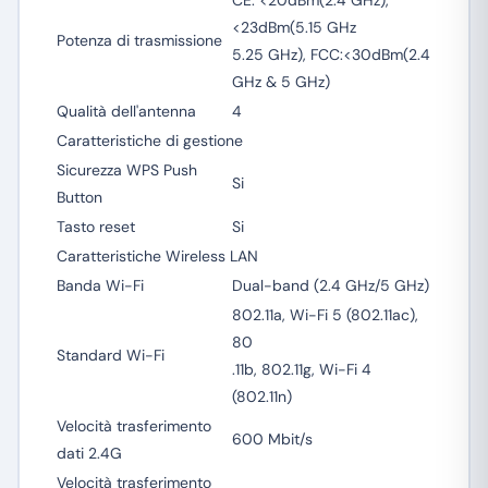
CE: <20dBm(2.4 GHz),
<23dBm(5.15 GHz
Potenza di trasmissione
5.25 GHz), FCC:<30dBm(2.4
GHz & 5 GHz)
Qualità dell'antenna
4
Caratteristiche di gestione
Sicurezza WPS Push
Si
Button
Tasto reset
Si
Caratteristiche Wireless LAN
Banda Wi-Fi
Dual-band (2.4 GHz/5 GHz)
802.11a, Wi-Fi 5 (802.11ac),
80
Standard Wi-Fi
.11b, 802.11g, Wi-Fi 4
(802.11n)
Velocità trasferimento
600 Mbit/s
dati 2.4G
Velocità trasferimento