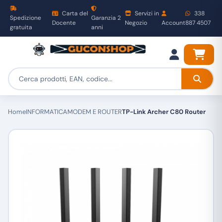
Carta del
Servizi in
338
Spedizione
Garanzia 2
Docente
Negozio
Account
887 4507
gratuita
anni
Home
INFORMATICA
MODEM E ROUTER
TP-Link Archer C80 Router