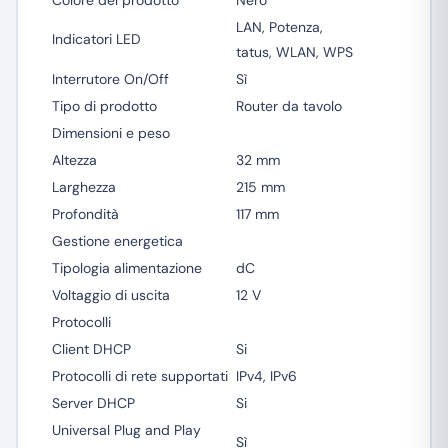
Colore del prodotto
Nero
LAN, Potenza,
Indicatori LED
tatus, WLAN, WPS
Interrutore On/Off
Sì
Tipo di prodotto
Router da tavolo
Dimensioni e peso
Altezza
32 mm
Larghezza
215 mm
Profondità
117 mm
Gestione energetica
Tipologia alimentazione
dC
Voltaggio di uscita
12 V
Protocolli
Client DHCP
Si
Protocolli di rete supportati
IPv4, IPv6
Server DHCP
Si
Universal Plug and Play
Sì